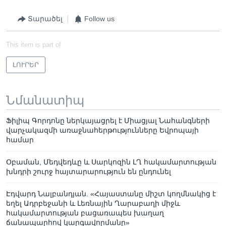
Տարածել
Follow us
This item is part of
ԼՈՒՐԵՐ
Նմանատիպ
Ֆիլիպ Գորդոնը ներկայացրել է Միացյալ Նահանգների
վարչակազմի առաջնահերթությունները Եվրոպայի
համար
Օբաման, Մեդվեդևը և Սարկոզին ԼՂ հակամարտության
խնդրի շուրջ հայտարարություն են ընդունել
Էդվարդ Նալբանդյան. «Հայաստանը միշտ կողմնակից է
եղել Ադրբեջանի և Լեռնային Ղարաբաղի միջև
հակամարտության բացառապես խաղաղ
ճանապարհով կարգավորմանը»