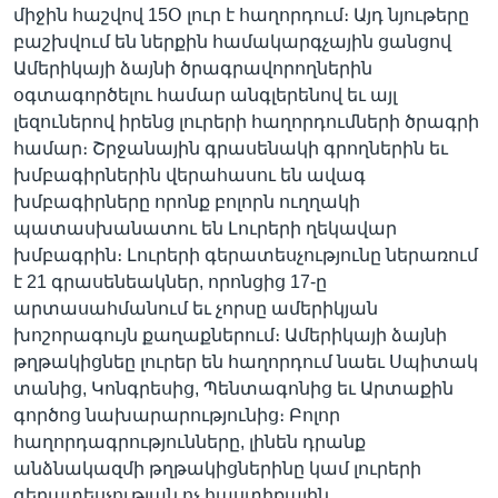
միջին հաշվով 15Օ լուր է հաղորդում։ Այդ նյութերը
բաշխվում են ներքին համակարգչային ցանցով
Ամերիկայի ձայնի ծրագրավորողներին
օգտագործելու համար անգլերենով եւ այլ
լեզուներով իրենց լուրերի հաղորդումների ծրագրի
համար։ Շրջանային գրասենակի գրողներին եւ
խմբագիրներին վերահասու են ավագ
խմբագիրները որոնք բոլորն ուղղակի
պատասխանատու են Լուրերի ղեկավար
խմբագրին։ Լուրերի գերատեսչությունը ներառում
է 21 գրասենեակներ, որոնցից 17-ը
արտասահմանում եւ չորսը ամերիկյան
խոշորագույն քաղաքներում։ Ամերիկայի ձայնի
թղթակիցնեը լուրեր են հաղորդում նաեւ Սպիտակ
տանից, Կոնգրեսից, Պենտագոնից եւ Արտաքին
գործոց նախարարությունից։ Բոլոր
հաղորդագրությունները, լինեն դրանք
անձնակազմի թղթակիցներինը կամ լուրերի
գերատեսչության ոչ հաստիքային