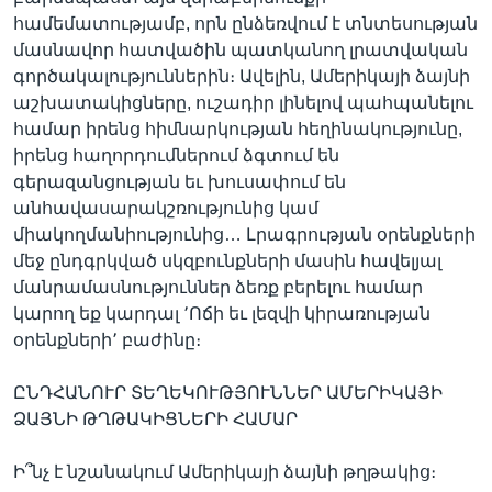
համեմատությամբ, որն ընձեռվում է տնտեսության
մասնավոր հատվածին պատկանող լրատվական
գործակալություններին։ Ավելին, Ամերիկայի ձայնի
աշխատակիցները, ուշադիր լինելով պահպանելու
համար իրենց հիմնարկության հեղինակությունը,
իրենց հաղորդումներում ձգտում են
գերազանցության եւ խուսափում են
անհավասարակշռությունից կամ
միակողմանիությունից… Լրագրության օրենքների
մեջ ընդգրկված սկզբունքների մասին հավելյալ
մանրամասնություններ ձեռք բերելու համար
կարող եք կարդալ ՚Ոճի եւ լեզվի կիրառության
օրենքների՚ բաժինը։
ԸՆԴՀԱՆՈՒՐ ՏԵՂԵԿՈՒԹՅՈՒՆՆԵՐ ԱՄԵՐԻԿԱՅԻ
ՁԱՅՆԻ ԹՂԹԱԿԻՑՆԵՐԻ ՀԱՄԱՐ
Ի՞նչ է նշանակում Ամերիկայի ձայնի թղթակից։