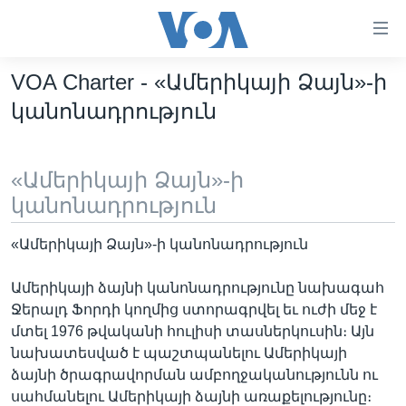
Մատչելի
հղումներ
անցնել
VOA Charter - «Ամերիկայի Ձայն»-ի
հիմնական
ԳԼԽԱՎՈՐ ԷՋ
կանոնադրություն
բովանդակությանը
ԼՈՒՐԵՐ
անցնել
հիմնական
ՍՓՅՈՒՌՔ
«Ամերիկայի Ձայն»-ի
բովանդակությանը
ՏԵՍԱՆՅՈՒԹԵՐ
հիմնական
կանոնադրություն
բովանդակություն
ՖԻԼՄԵՐ
«Ամերիկայի Ձայն»-ի կանոնադրություն
ՄԵՐ ՄԱՍԻՆ
ՖԻԼՄԵՐ
Ամերիկայի ձայնի կանոնադրությունը նախագահ
ՈՒԿՐԱԻՆԱԿԱՆ ՊԱՏԵՐԱԶՄ
IN ENGLISH
ՄԵՐ ՄԱՍԻՆ
Ջերալդ Ֆորդի կողմից ստորագրվել եւ ուժի մեջ է
«ԱՄԵՐԻԿԱՅԻ ՁԱՅՆ»-Ի ԿԱՆՈՆԱԴՐՈՒԹՅՈՒՆ
մտել 1976 թվականի հուլիսի տասներկուսին։ Այն
Learning English
նախատեսված է պաշտպանելու Ամերիկայի
ԿԱՊ ՄԵԶ ՀԵՏ
ձայնի ծրագրավորման ամբողջականությունն ու
ՀԵՏԵՒԵՔ ՄԵԶ
սահմանելու Ամերիկայի ձայնի առաքելությունը։