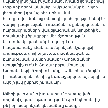
սպառիչ լինելուն, ինչպես նաեւ դրանց վերաբերյալ
տեքստի հեղինակմանը, խմբագրմանը եւ բոլոր
լեզուներով դրանց հեռարձակման
ծրագրավորման այլ տեսակի գործողություններին։
Հաղորդագրության, հոդվածների, քննարկումների,
հարցազրույցների, վավերագրական նյութերի եւ
դրամատիկ ծրագրերի մեջ ճշգրտության
նկատմամբ կասկածը հաղորդման
հավասարակշռման եւ ամերիկյան մշակույթի,
գիտության, սոցիալական, տնտեսական եւ
քաղաքական կյանքի սպառիչ արձագանքի
առաջմղիչ ուժն է։ Ցուցադրելով Միացյալ
Նահանգների ճշգրիտ կյանքը, Ամերիկայի ձայնն
իր ունկնդիրներին հիմք է առաջարկում այս երկիրն
ավելի լավ ըմբռնելու համար։
Ամերիկայի ձայնը խուսափում է խտացված
գույներից կամ ենթադրությունների հնչերանգից,
թե իբր ամերիկյան կենսաձեւը պետք է