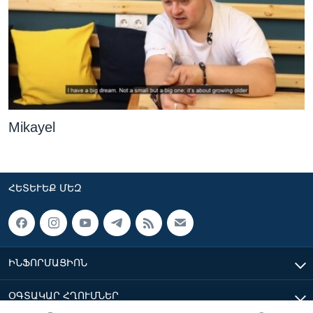
Mikayel
ՀԵՏԵՒԵՔ ՄԵԶ
ԻՆՖՈՐՄԱՑԻՈՆ
ՕԳՏԱԿԱՐ ՀՂՈՒՄՆԵՐ