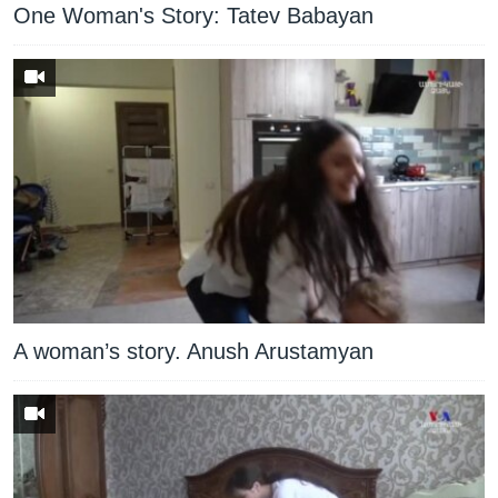
One Woman's Story: Tatev Babayan
Լեզուներ
A woman’s story. Anush Arustamyan