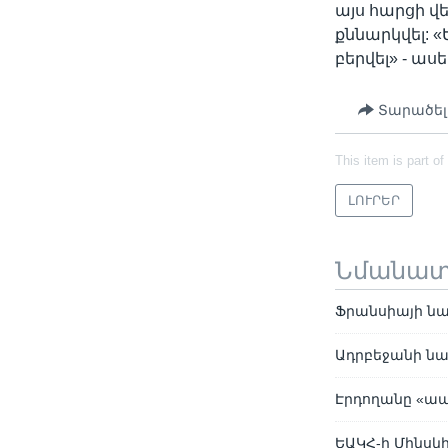
այս հարցի վ
քննարկվել: 
բերվել» - ա
Տարածել
This item is part of
ԼՈՒՐԵՐ
Նմանա
Ֆրանսիայի նա
Ադրբեջանի նա
Էրդողանը «ապ
ԵԱԿՀ-ի Մինս