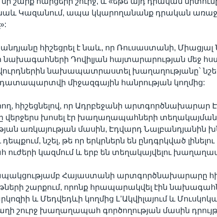
մի շարք հարցերի շուրջ, և «եթե այդ դրական միտում
աև Կազանում, ապա կկարողանանք դրական առա
»:
անդյանը հիշեցրել է նաև, որ Ռուսաստանի, Միացյա
 նախագահների Դովիլյան հայտարարության մեջ հստ
վուրդներին նախապատրաստել խաղաղությանը` նշել
դատապարտվի միջազգային հանրության կողմից:
գրող, հիշեցնելով, որ Ադրբեջանի արտգործնախարար 
ը վերջերս խոսել էր խաղաղապահների տեղակայման
յան առկայության մասին, Էդվարդ Նալբանդյանին խնդ
եպքում, նշել, թե որ երկրներն են ընդգրկված լինելու
ուժերի կազմում և երբ են տեղակայվելու խաղաղա
կապակցությամբ Հայաստանի արտգործնախարարը հիշե
ւյթների շարքում, որոնք հրապարակվել էին նախագահ
րկոզիի և Մեդվեդևի կողմից Լ’Ակվիլայում և Մուսկոկա
ի շուրջ խաղաղապահ գործողության մասին դրույթ և