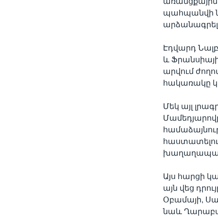
առանցքային 
պահպանվի ն
արձանագրել
Էդվարդ Նալբ
և Ֆրանսիայի
արվում ժողո
հակառակը կ
Մեկ այլ լրա
Մամեդյարով
համաձայնութ
հաստատելու դ
խաղաղապահ 
Այս հարցի 
այն վեց դրո
Օբամայի, Սա
նաև Ղարաբաղ