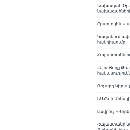
Նախագահ Օբամ
նախագահներ
Բրադտկեն Կազ
Կազանում ավ
հանդիպումը
Հայաստանն ու
«Նյու Յորք Թ
հակասություն
Ռիչարդ Կիրակո
ԵԱՀԿ-ի Մինսկ
Լավրով. «Գործ
Հայաստանի ն
Քլինթընի հետ