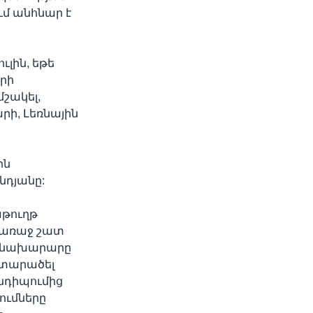
մ անհնար է
ւլին, եթե
երի
մշակել,
ի, Լեռնային
ին
նդյանը:
աթուղթ
ց առաջ շատ
րծնախարարը
 տարածել
նդիպումից
շումները