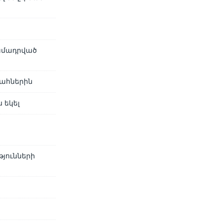
ամադրված
ահներին
 եկել
յունների