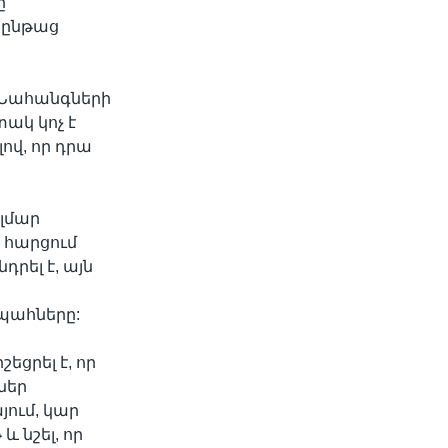
ը
ջընթաց
լ Նահանգների
ակ կոչ է
ով, որ դրա
Էլմար
 հարցում
րել է, այն
պահները:
ցրել է, որ
ներ
յում, կար
 նշել, որ