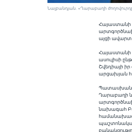
Նալբանդյան. «Ղարաբաղի ժողովուրդ
Հայաստանի 
արտգործնախ
այցի ավարտի
Հայաստանի 
ասուլիսի ը
Շվեդիայի իր
արցախյան հ
Պատասխանելո
Ղարաբաղի ն
արտգործնախ
նախագահ Բակ
համանախագա
պաշտոնական
բանակցությո