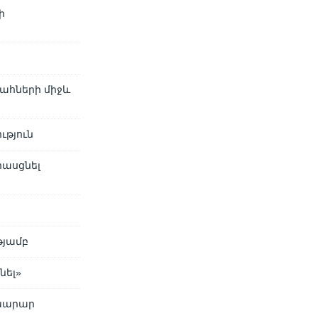
ի
ահների միջև
ւթյուն
հասցնել
»
թյամբ
նել»
ախարար