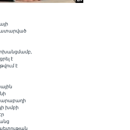
այի
 կատարված
փոխանցմամբ,
րել է
թվում է
նային
նի
 Ղարաբաղի
կի խմբի
էր
ռանց
ապետության