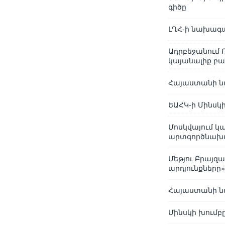
գիծը
ԼՂՀ-ի նախագա
Ադրբեջանում
կայանալիք բա
Հայաստանի ն
ԵԱՀԿ-ի Մինսկ
Մոսկվայում կ
արտգործնախա
Մեթյու Բրայզ
արդյունքները
Հայաստանի նա
Մինսկի խումբ