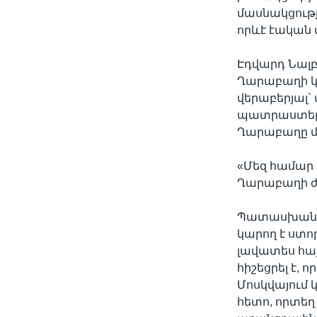
մասնակցութ
որևէ էական
Էդվարդ Նալբա
Ղարաբաղի կո
վերաբերյալ` 
պատրաստել 
Ղարաբաղը մ
«Մեզ համար 
Ղարաբաղի ժո
Պատասխանելո
կարող է ստո
լավատես հա
հիշեցրել է,
Մոսկվայում
հետո, որտեղ 