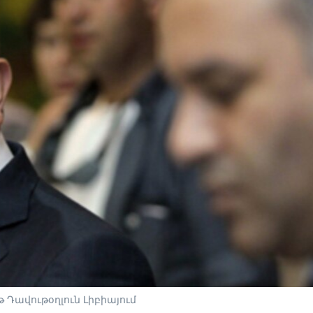
Դավութօղլուն Լիբիայում