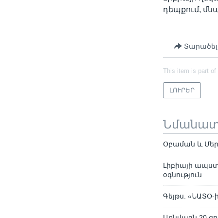
դեպքում, մնա
Տարածել
This item is part of
ԼՈՒՐԵՐ
Նմանա
Օբաման և Մերք
Լիբիայի ապստ
օգնություն
Գեյթս. «ՆԱՏՕ
Առնվազն 20 զ