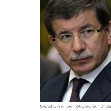
Թուրքիայի արտգործնախարար Ահմեթ 