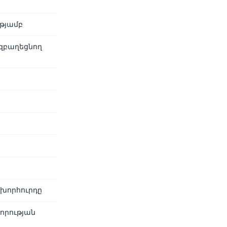
ւթյամբ
 զբաղեցնող
 խորհուրդը
որության