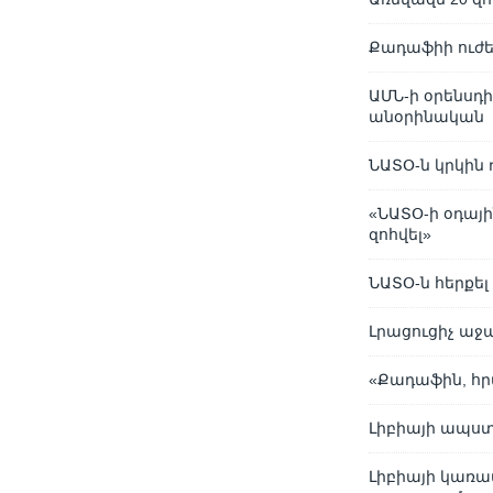
Քադաֆիի ուժե
ԱՄՆ-ի օրենսդ
անօրինական
ՆԱՏՕ-ն կրկին 
«ՆԱՏՕ-ի օդա
զոհվել»
ՆԱՏՕ-ն հերքե
Լրացուցիչ աջ
«Քադաֆին, հր
Լիբիայի ապստ
Լիբիայի կառա