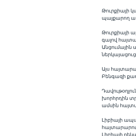
Թուրքիայի կ
պայքարող ապ
Թուրքիայի ա
գալով հայտա
Անցումային 
ներկայացուց
Այս հայտարա
Բենգազի քա
Դավութօղլու
խորհրդին տրա
ամսին հայտա
Լիբիայի ապս
հայտարարութ
Լիբիայի ղե