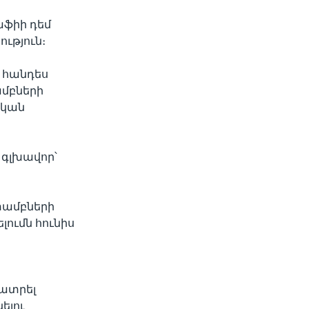
աֆիի դեմ
ւթյուն։
 հանդես
ամբների
ական
 գլխավոր՝
ստամբների
լումն հունիս
լատրել
ելու