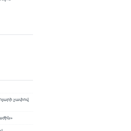
դոլարի չափով
աժին»
վ