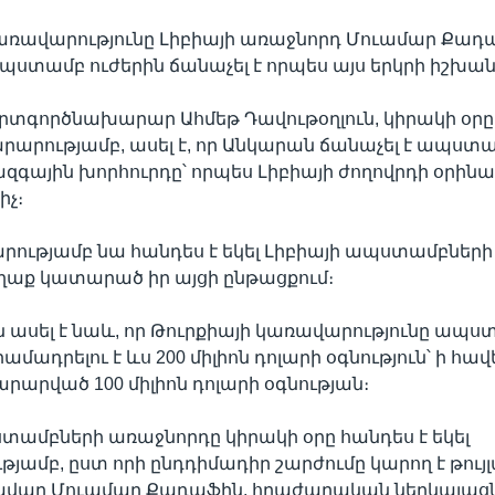
առավարությունը Լիբիայի առաջնորդ Մուամար Քադ
ստամբ ուժերին ճանաչել է որպես այս երկրի իշխանո
րտգործնախարար Ահմեթ Դավութօղլուն, կիրակի օրը
րարությամբ, ասել է, որ Անկարան ճանաչել է ապստ
ազգային խորհուրդը՝ որպես Լիբիայի ժողովրդի օրին
իչ։
րությամբ նա հանդես է եկել Լիբիայի ապստամբների
ղաք կատարած իր այցի ընթացքում։
ն ասել է նաև, որ Թուրքիայի կառավարությունը ապ
մադրելու է ևս 200 միլիոն դոլարի օգնություն՝ ի հավե
րարված 100 միլիոն դոլարի օգնության։
տամբների առաջնորդը կիրակի օրը հանդես է եկել
յամբ, ըստ որի ընդդիմադիր շարժումը կարող է թույ
կավար Մուամար Քադաֆին, հրաժարական ներկայացն