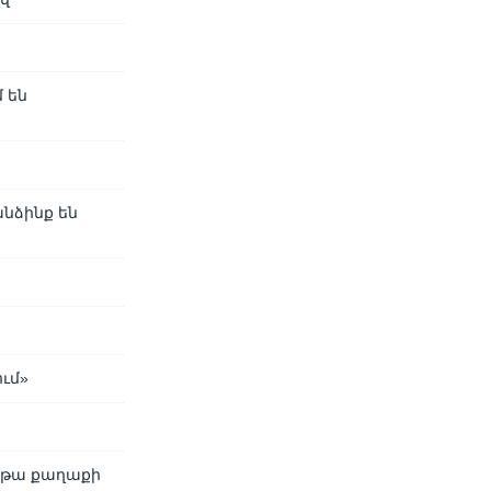
 են
նձինք են
ւմ»
աթա քաղաքի