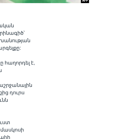
քական
օրինագիծ՝
շխանության
րգելքը:
 հաղորդել է,
ն
ծաշրջանային
քից դուրս
ւնն
ուստ
ամասկոսի
գահի