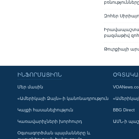
բռնություններ
Զոհեր Սիրիայ
Իրավապաշտպան
բազմաթիվ զոհ
Թուրքիայի ա
ԻՆՖՈՐՄԱՑԻՈՆ
ՕԳՏԱԿԱ
Մեր մասին
VOANews.c
Learning English
«Ամերիկայի Ձայն»-ի կանոնադրություն
«Ամերիկայի
Կայքի հասանելիություն
BBG Direct
ՀԵՏԵՒԵՔ ՄԵԶ
Կառավարիչների խորհուրդ
ԱՄՆ-ի պաշ
Օգտագործման պայմանները և