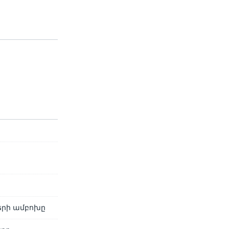
երի ամբոխը