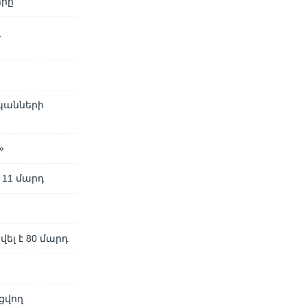
երը
վ
սպանների
»
 11 մարդ
լ է 80 մարդ
ցվող