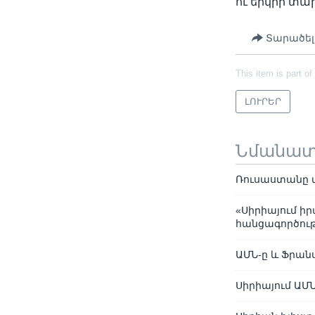
ու երկրի տ
Տարածել
This item is part of
ԼՈՒՐԵՐ
Նմանա
Ռուսաստանը մ
«Սիրիայում ի
հանցագործութ
ԱՄՆ-ը և Ֆրանս
Սիրիայում ԱՄ