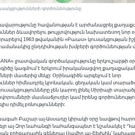
սակցությունների գործունեությունը
ռավարությունը հավանության է արժանացրել քաղա
ուններ ձևավորելու թույլտվություն նախատեսող նոր 
արարելով 1963 թվականին «Բաաս» կուսակցության ի
 ժամանակից ընդդիմության խմբերի գործունեության ա
NA» լրատվական գործակալությունը երկուշաբթի օրը
ագիծը կազմում է երկրում իրականացվող քաղաքակա
երի մասերից մեկը: Օրինագիծն արգելում է նոր
ուններ հիմնադրել կրոնական, ցեղական կամ տարա
կուսակցությունները չեն կարող լինել Սիրիայի տարած
վորումների մասնաճյուղեր կամ իրենց գործունեությո
ս դիմել բռնությունների:
խագահ Բաշար ալ-Ասսադը կիրակի օրը նավթով հար
եյր ալ-Զոր նահանգի նահանգապետ է նշանակել է Դ
ան բրիգադային գեներալ Սամիր ալ-Շեյխին՝ նախա