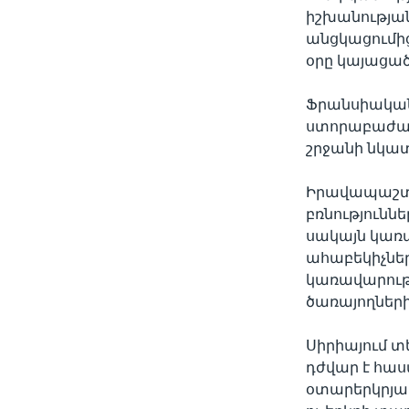
իշխանությա
անցկացումից
օրը կայացած 
Ֆրանսիական
ստորաբաժանո
շրջանի նկա
Իրավապաշտպ
բռնությունն
սակայն կառա
ահաբեկիչներ
կառավարությ
ծառայողների
Սիրիայում տ
դժվար է հաս
օտարերկրյա 