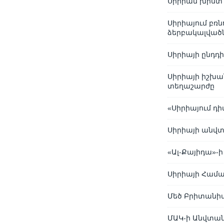
Սիրիան խիստ 
Սիրիայում բռն
ձերբակալված
Սիրիայի ընդդ
Սիրիայի իշխա
տեղաշարժը
«Սիրիայում դ
Սիրիայի անվտա
«Ալ-Քայիդա»-ի
Սիրիայի Համա
Մեծ Բրիտանիան
ՄԱԿ-ի Անվտան