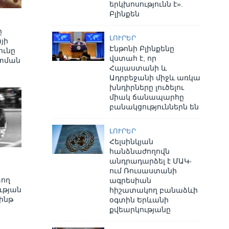
երկխոսությունն է».
Բլինքեն
ը
ԼՈՒՐԵՐ
յի
Էնթոնի Բլինքենը
ւնը
վստահ է, որ
տման
Հայաստանի և
Ադրբեջանի միջև առկա
խնդիրները լուծելու
միակ ճանապարհը
բանակցություններն են
ԼՈՒՐԵՐ
Հելսինկյան
հանձնաժողովն
անդրադարձել է ՄԱԿ-
ում Ռուսաստանի
ձող
ագրեսիան
ւթյան
հիշատակող բանաձևի
ինթ
օգտին Երևանի
քվեարկությանը