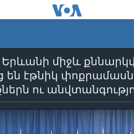
ւ Երևանի միջև քննարկ
 են էթնիկ փոքրամասն
ներն ու անվտանգությ