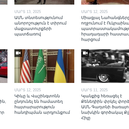
ՄԱՐՏ 13, 2025
ՄԱՐՏ 12, 2025
ԱՄՆ տնտեսությունում
Միացյալ Նահանգներ
անորոշություն է տիրում
ողջունում է Ուկրաինա
մաքսատուրքերի
պատրաստակամությո
պատճառով
հրադադարի հաստա
հարցում
ՄԱՐՏ 12, 2025
ՄԱՐՏ 11, 2025
Կիևը և Վաշինգտոնն
Կյանքից հեռացել է
ին,
ընդունել են համատեղ
Քենեդիին փրկել փոր
հայտարարություն
ԱՄՆ Գաղտնի ծառայո
որ
հանդիպման արդյունքում
նախկին գործակալ Քլ
Հիլը