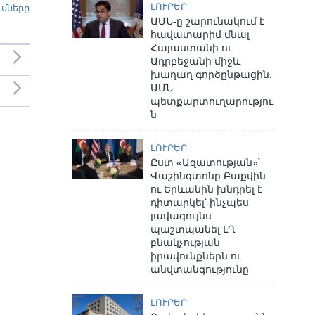
ԼՈՒՐԵՐ
ւմները
ԱՄՆ-ը շարունակում է
հավատարիմ մնալ
Հայաստանի ու
Ադրբեջանի միջև
խաղաղ գործընթացին.
ԱՄՆ
պետքարտուղարությու
ն
ԼՈՒՐԵՐ
Ըստ «Ազատության»՝
Վաշինգտոնը Բաքվին
ու Երևանին խնդրել է
դիտարկել՝ ինչպես
լավագույնս
պաշտպանել ԼՂ
բնակչության
իրավունքներն ու
անվտանգությունը
ԼՈՒՐԵՐ