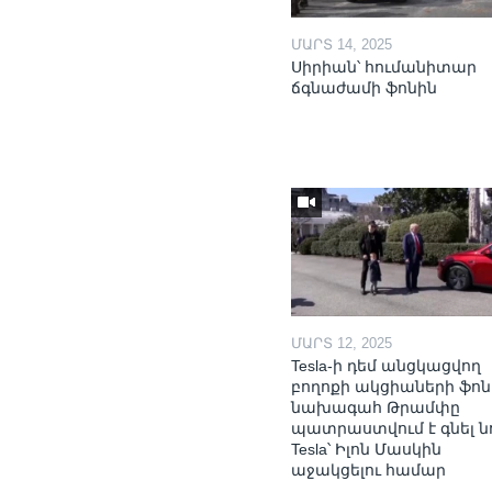
ՄԱՐՏ 14, 2025
Սիրիան՝ հումանիտար
ճգնաժամի ֆոնին
ՄԱՐՏ 12, 2025
Tesla-ի դեմ անցկացվող
բողոքի ակցիաների ֆոն
նախագահ Թրամփը
պատրաստվում է գնել ն
Tesla՝ Իլոն Մասկին
աջակցելու համար