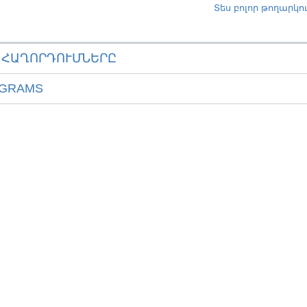
Տես բոլոր թողարկո
ԱՀԱՂՈՐԴՈՒՄՆԵՐԸ
OGRAMS