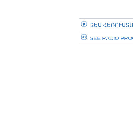
ՏԵՍ ՀԵՌՈՒՍՏ
SEE RADIO PR