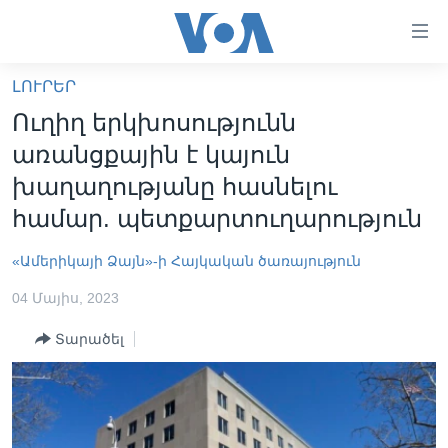
Մատչելի
հղումներ
անցնել
ԼՈՒՐԵՐ
հիմնական
ԳԼԽԱՎՈՐ ԷՋ
Ուղիղ երկխոսությունն
բովանդակությանը
ԼՈՒՐԵՐ
անցնել
առանցքային է կայուն
հիմնական
ՍՓՅՈՒՌՔ
խաղաղությանը հասնելու
բովանդակությանը
ՏԵՍԱՆՅՈՒԹԵՐ
համար. պետքարտուղարություն
հիմնական
բովանդակություն
ՖԻԼՄԵՐ
«Ամերիկայի Ձայն»-ի Հայկական ծառայություն
ՄԵՐ ՄԱՍԻՆ
ՖԻԼՄԵՐ
04 Մայիս, 2023
ՈՒԿՐԱԻՆԱԿԱՆ ՊԱՏԵՐԱԶՄ
IN ENGLISH
ՄԵՐ ՄԱՍԻՆ
Տարածել
«ԱՄԵՐԻԿԱՅԻ ՁԱՅՆ»-Ի ԿԱՆՈՆԱԴՐՈՒԹՅՈՒՆ
Learning English
ԿԱՊ ՄԵԶ ՀԵՏ
ՀԵՏԵՒԵՔ ՄԵԶ