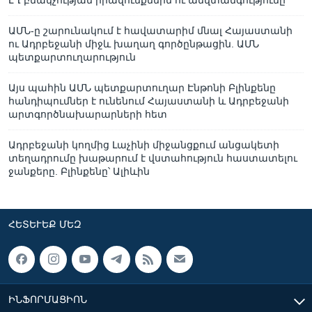
ԼՂ բնակչության իրավունքներն ու անվտանգությունը
ԱՄՆ-ը շարունակում է հավատարիմ մնալ Հայաստանի
ու Ադրբեջանի միջև խաղաղ գործընթացին. ԱՄՆ
պետքարտուղարություն
Այս պահին ԱՄՆ պետքարտուղար Էնթոնի Բլինքենը
հանդիպումներ է ունենում Հայաստանի և Ադրբեջանի
արտգործնախարարների հետ
Ադրբեջանի կողմից Լաչինի միջանցքում անցակետի
տեղադրումը խաթարում է վստահություն հաստատելու
ջանքերը. Բլինքենը՝ Ալիևին
ՀԵՏԵՒԵՔ ՄԵԶ
ԻՆՖՈՐՄԱՑԻՈՆ