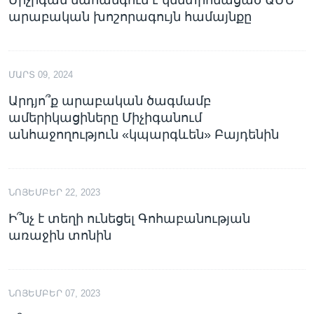
արաբական խոշորագույն համայնքը
ՄԱՐՏ 09, 2024
Արդյո՞ք արաբական ծագմամբ
ամերիկացիները Միչիգանում
անհաջողություն «կպարգևեն» Բայդենին
ՆՈՅԵՄԲԵՐ 22, 2023
Ի՞նչ է տեղի ունեցել Գոհաբանության
առաջին տոնին
ՆՈՅԵՄԲԵՐ 07, 2023