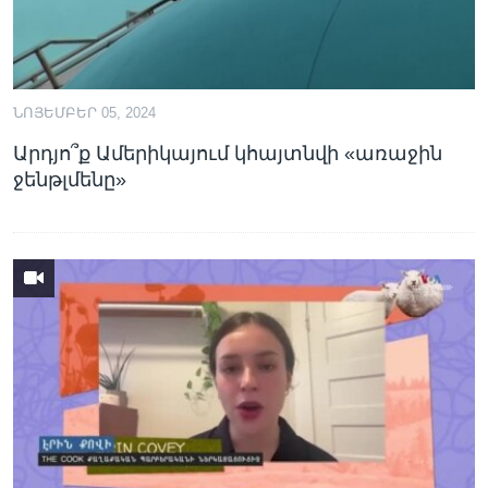
ՆՈՅԵՄԲԵՐ 05, 2024
Արդյո՞ք Ամերիկայում կհայտնվի «առաջին
ջենթլմենը»