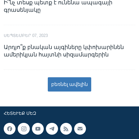
Ի՞նչ տեսք պետք է ունենա ապագայի
գրասենյակը
ՍԵՊՏԵՄԲԵՐ 07, 2023
Արդյո՞ք բնական այգիները կփոխարինեն
ամերիկյան հայտնի սիզամարգերին
բեռնել ավելին
ՀԵՏԵՒԵՔ ՄԵԶ