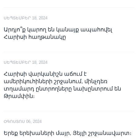
ՍԵՊՏԵՄԲԵՐ 18, 2024
Արդյո՞ք կարող են կանայք ապահովել
Հարիսի հաղթանակը
ՍԵՊՏԵՄԲԵՐ 18, 2024
Հարիսի վարկանիշն աճում է
ամերիկուհիների շրջանում, մինչդեռ
տղամարդ ընտրողները նախընտրում են
Թրամփին։
ՕԳՈՍՏՈՍ 06, 2024
Երեք երեխաների մայր, Յեյլի շրջանավարտ։