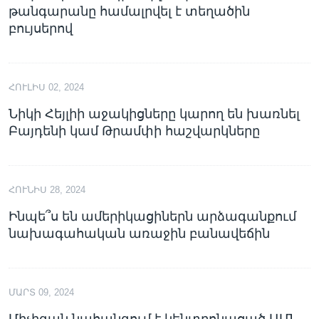
թանգարանը համալրվել է տեղածին
բույսերով
ՀՈՒԼԻՍ 02, 2024
Նիկի Հեյլիի աջակիցները կարող են խառնել
Բայդենի կամ Թրամփի հաշվարկները
ՀՈՒՆԻՍ 28, 2024
Ինպե՞ս են ամերիկացիներն արձագանքում
նախագահական առաջին բանավեճին
ՄԱՐՏ 09, 2024
Միչիգան նահանգում է կենտրոնացած ԱՄՆ