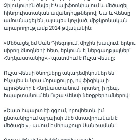
Չիլուկուրին ծնվել է Կալիֆոռնիայում և մեծացել
հինդուիստական ավանդույթներով: Նա և Վենսը
ամուսնացել են, այսպես կոչված, միջկրոնական
արարողությամբ 2014 թվականին։
«Մեծացել եմ Սան Դիեգոյում, միջին խավում, երկու
սիրող ծնողների հետ, երկուսն էլ ներգաղթյալներ՝
Հնդկաստանից»,- պատմում է Ուշա Վենսը:
Ուշա Վենսի ծնողները ակադեմիկոսներ են:
Ինչպես և նրա մորաքույրը, ով ֆիզիկայի
պրոֆեսոր է Հնդկաստանում, որտեղ, ի դեպ,
հպարտանում են Ուշա Վենսի ձեռքբերումներով:
«Շատ հպարտ էի զգում, որովհետև իմ
ընտանիքում այդպիսի մեծ մտավորական է
մեծացել»,- ասում է մորաքույր Սանթաման: