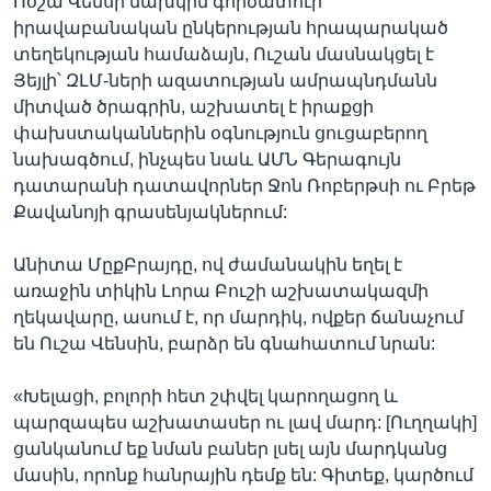
Ոօշա Վենսի նախկին գործատուի՝
իրավաբանական ընկերության հրապարակած
տեղեկության համաձայն, Ուշան մասնակցել է
Յեյլի՝ ԶԼՄ-ների ազատության ամրապնդմանն
միտված ծրագրին, աշխատել է իրաքցի
փախստականներին օգնություն ցուցաբերող
նախագծում, ինչպես նաև ԱՄՆ Գերագույն
դատարանի դատավորներ Ջոն Ռոբերթսի ու Բրեթ
Քավանոյի գրասենյակներում:
Անիտա ՄըքԲրայդը, ով ժամանակին եղել է
առաջին տիկին Լորա Բուշի աշխատակազմի
ղեկավարը, ասում է, որ մարդիկ, ովքեր ճանաչում
են Ուշա Վենսին, բարձր են գնահատում նրան:
«Խելացի, բոլորի հետ շփվել կարողացող և
պարզապես աշխատասեր ու լավ մարդ: [Ուղղակի]
ցանկանում եք նման բաներ լսել այն մարդկանց
մասին, որոնք հանրային դեմք են: Գիտեք, կարծում