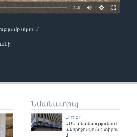
Auto
2:18
240p
EMBED
360p
ությամբ սկսում
480p
ևանի
720p
1080p
480p
Նմանատիպ
ԼՈՒՐԵՐ
ԱՄՆ տնտեսությունում
անորոշություն է տիրու
մ