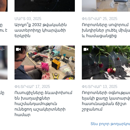
ՄԱՐՏ 03, 2025
ՓԵՏՐՎԱՐ 25, 2025
նը
Արդյո՞ք 2032 թվականին
Ռոբոտները սովորում 
ու է
աստերոիդը կհարվածի
խնդիրներ լուծել միմյ
Երկրին
և համացանցից
ՓԵՏՐՎԱՐ 17, 2025
ՓԵՏՐՎԱՐ 13, 2025
մը
Ուսուցիչները ձևափոխում
Ռոբոտների օգնությա
են խաղալիքներ
ելակի քաղը կատարվո
հաշմանդամություն
հասունացման ճիշտ
ունեցող աշակերտների
շրջանում
համար
Տես բոլոր թողարկո