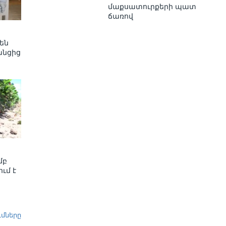
մաքսատուրքերի պատ
ճառով
են
անցից
մբ
ւմ է
ւմները