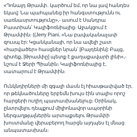
«Դոնալդ Թրամփ․ կարծում եմ, որ նա լավ հանդես
եկավ: Նա պահպանեց իր հանգստությունն ու
սառնասրտությունը»,- ասում է Սանդրա
Բաստիան՝ Կալիֆոռնիայից։ Աջակցում է
Թրամփին։ ((Jerry Piani, «Նա բավականաչափ
զուսպ էր: Կցանկանայի, որ նա ավելի շատ
«հարվածեր» հասցներ նրան՝ [Բայդենին]: Բայց,
գիտեք, [Թրամփը] պետք է քաղաքավարի լինի»,-
նշում է Ջերի Պիանին։ Կալիֆոռնիայից է,
սատարում է Թրամփին։
Ունկնդիրների մի զգալի մասն էլ հիասթափված էր,
որ թեկնածուները երբեմն խույս էին տալիս որոշ
հարցերի ուղիղ պատասխանելուց։ Օրինակ,
ընտրվելու դեպքում միլիոնավոր ապօրինի
ներգաղթյալներին արտաքսելու Թրամփի
խոստմանը վերաբերող հարցն այդպես էլ մնաց
անպատասխան։