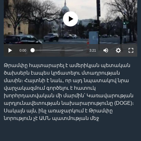
No media source currently available
Լեզուներ
Auto
0:00
3:21
240p
Թրամփը հայտարարել է ամերիկյան պետական
360p
ծախսերն էապես կրճատելու մտադրության
մասին։ Հայտնի է նաև, որ այդ նպատակով նրա
480p
Auto
240p
360p
480p
վարչակազմում գործելու է հատուկ
720p
խորհրդատվական մի մարմին՝ Կառավարության
720p
1080p
արդյունավետության նախարարությունը (DOGE)։
1080p
Սակայն այն, ինչ առաջարկում է Թրամփը
նորություն չէ ԱՄՆ պատմության մեջ