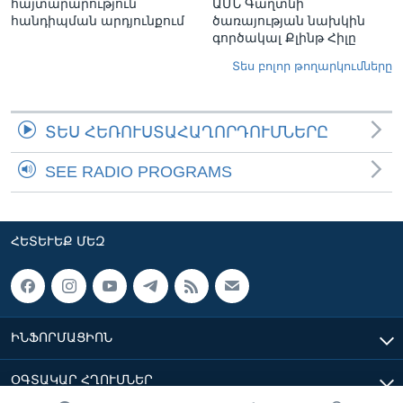
հայտարարություն
ԱՄՆ Գաղտնի
հանդիպման արդյունքում
ծառայության նախկին
գործակալ Քլինթ Հիլը
Տես բոլոր թողարկումները
ՏԵՍ ՀԵՌՈՒՍՏԱՀԱՂՈՐԴՈՒՄՆԵՐԸ
SEE RADIO PROGRAMS
ՀԵՏԵՒԵՔ ՄԵԶ
ԻՆՖՈՐՄԱՑԻՈՆ
ՕԳՏԱԿԱՐ ՀՂՈՒՄՆԵՐ