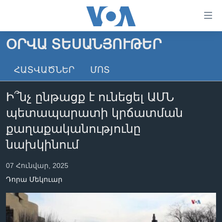
Մատչելի
հղումներ
անցնել
ՕՐՎԱ ՏԵՍԱՆՅՈՒԹԵՐ
հիմնական
ԳԼԽԱՎՈՐ ԷՋ
բովանդակությանը
ՀԱՏՎԱԾՆԵՐ
ՄՈՏ
ԼՈՒՐԵՐ
անցնել
հիմնական
ՍՓՅՈՒՌՔ
Ի՞նչ ընթացք է ունեցել ԱՄՆ
բովանդակությանը
ՏԵՍԱՆՅՈՒԹԵՐ
հիմնական
պետապարատի կրճատման
բովանդակություն
ՖԻԼՄԵՐ
քաղաքականությունը
ՄԵՐ ՄԱՍԻՆ
ՖԻԼՄԵՐ
նախկինում
ՈՒԿՐԱԻՆԱԿԱՆ ՊԱՏԵՐԱԶՄ
IN ENGLISH
ՄԵՐ ՄԱՍԻՆ
07 Հունվար, 2025
«ԱՄԵՐԻԿԱՅԻ ՁԱՅՆ»-Ի ԿԱՆՈՆԱԴՐՈՒԹՅՈՒՆ
Դորա Մեկուար
Learning English
ԿԱՊ ՄԵԶ ՀԵՏ
ՀԵՏԵՒԵՔ ՄԵԶ