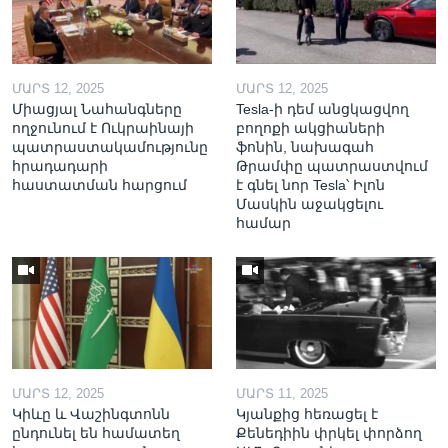
ՄԱՐՏ 12, 2025
ՄԱՐՏ 12, 2025
Միացյալ Նահանգները
Tesla-ի դեմ անցկացվող
ողջունում է Ուկրաինայի
բողոքի ակցիաների
պատրաստակամությունը
ֆոնին, նախագահ
հրադադարի
Թրամփը պատրաստվում
հաստատման հարցում
է գնել նոր Tesla՝ Իլոն
Մասկին աջակցելու
համար
ՄԱՐՏ 12, 2025
ՄԱՐՏ 11, 2025
Կիևը և Վաշինգտոնն
Կյանքից հեռացել է
ընդունել են համատեղ
Քենեդիին փրկել փորձող