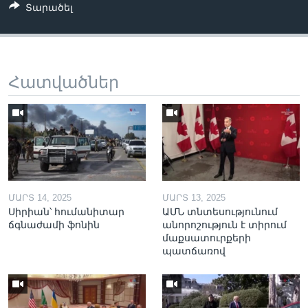
Տարածել
Հատվածներ
ՄԱՐՏ 14, 2025
ՄԱՐՏ 13, 2025
Սիրիան՝ հումանիտար
ԱՄՆ տնտեսությունում
ճգնաժամի ֆոնին
անորոշություն է տիրում
մաքսատուրքերի
պատճառով