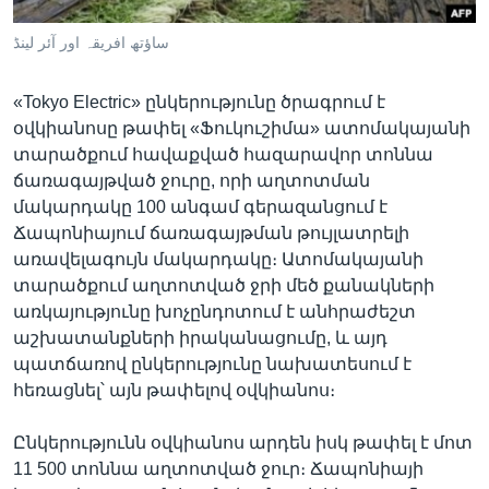
ساؤتھ افریقہ اور آئر لینڈ
Լեզուներ
«Tokyo Electric» ընկերությունը ծրագրում է
օվկիանոսը թափել «Ֆուկուշիմա» ատոմակայանի
տարածքում հավաքված հազարավոր տոննա
ճառագայթված ջուրը, որի աղտոտման
մակարդակը 100 անգամ գերազանցում է
Ճապոնիայում ճառագայթման թույլատրելի
առավելագույն մակարդակը։ Ատոմակայանի
տարածքում աղտոտված ջրի մեծ քանակների
առկայությունը խոչընդոտում է անհրաժեշտ
աշխատանքների իրականացումը, և այդ
պատճառով ընկերությունը նախատեսում է
հեռացնել՝ այն թափելով օվկիանոս։
Ընկերությունն օվկիանոս արդեն իսկ թափել է մոտ
11 500 տոննա աղտոտված ջուր։ Ճապոնիայի