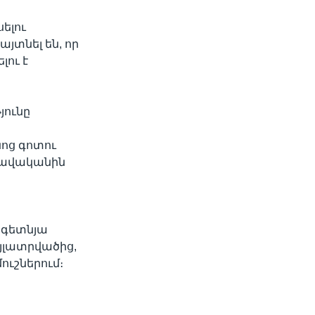
սելու
յտնել են, որ
լու է
յունը
ոց գոտու
«բավականին
րգետնյա
յլատրվածից,
ուշներում։