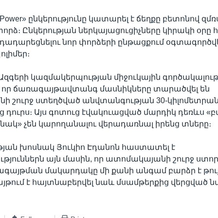
ic Power» ընկերությունը կատարել է ճեղքը բետոնով զմռ
որձ։ Ընկերության ներկայացուցիչները կիրակի օրը հա
ադարեցնելու նոր փորձերի ընթացքում օգտագործվե
ոլիմեր։
զգերի կազմակերպության միջուկային գործակալութ
է, որ ճառագայթավտանգ մասնիկները տարածվել են
ի շուրջ ստեղծված անվտանգության 30-կիլոմետրան
 դուրս։ Այս գոտուց էվակուացված մարդիկ դեռևս 
ակ» չեն կարողանալու վերադառնալ իրենց տները։
յան խոսնակ Յուկիո Էդանոն հաստատել է
թյուններն այն մասին, որ ատոմակայանի շուրջ ստո
ագայթման մակարդակը մի քանի անգամ բարձր է թու
յթում է հայտնաբերվել նաև մսամթերքից վերցված նմ