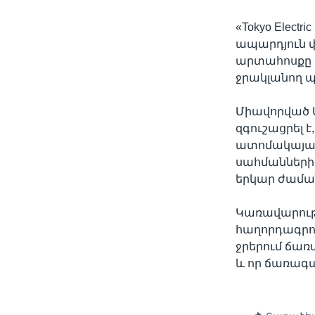
«Tokyo Electr
ապարդյուն փ
արտահոսքը դ
ջրակլանող պ
Միավորված Ա
զգուշացրել 
ատոմակայան
սահմաններից
երկար ժաման
Կառավարութ
հաղորդագրու
ջրերում ճառ
և որ ճառագա