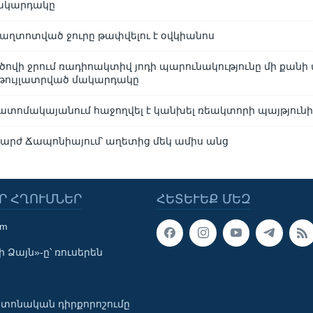
մակարդակը
աղտոտված ջուրը թափվելու է օվկիանոս
ծովի ջրում ռադիոակտիվ յոդի պարունակությունը մի քանի 
 թույլատրված մակարդակը
 ատոմակայանում հաջողվել է կանխել ռեակտորի պայթյուն
շարժ Ճապոնիայում՝ աղետից մեկ ամիս անց
Ր ՀՂՈՒՄՆԵՐ
ՀԵՏԵՒԵՔ ՄԵԶ
om
 Ձայն»-ը՝ ռուսերեն
տոնական դիրքորոշումը