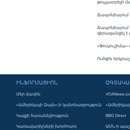
թույլատրելի 
Ճապոնիայում 
Ճապոնիայում 
գերազանցել է
«Ֆուկուշիմա»
Ուժգին երկրա
ԻՆՖՈՐՄԱՑԻՈՆ
ՕԳՏԱԿԱ
Մեր մասին
VOANews.c
Learning English
«Ամերիկայի Ձայն»-ի կանոնադրություն
«Ամերիկայի
Կայքի հասանելիություն
BBG Direct
ՀԵՏԵՒԵՔ ՄԵԶ
Կառավարիչների խորհուրդ
ԱՄՆ-ի պաշ