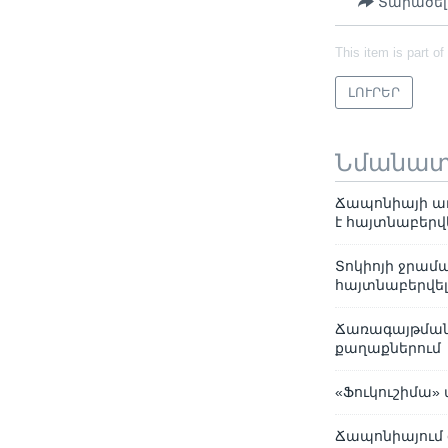
Տարածել
This item is part of
ԼՈՒՐԵՐ
Նմանա
Ճապոնիայի առ
է հայտնաբերվ
Տոկիոյի ջրա
հայտնաբերվե
Ճառագայթման 
քաղաքներում
«Ֆուկուշիմա»
Ճապոնիայում 