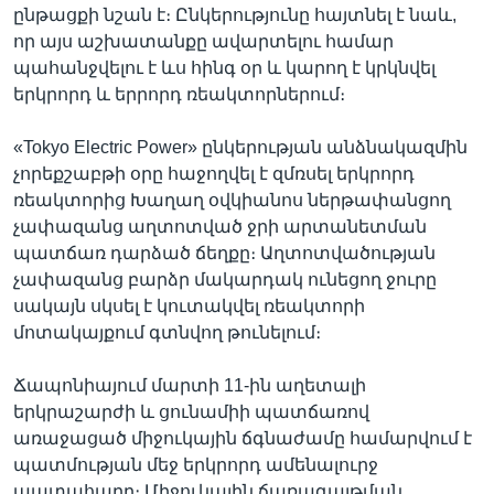
ընթացքի նշան է։ Ընկերությունը հայտնել է նաև,
որ այս աշխատանքը ավարտելու համար
պահանջվելու է ևս հինգ օր և կարող է կրկնվել
երկրորդ և երրորդ ռեակտորներում։
«Tokyo Electric Power» ընկերության անձնակազմին
չորեքշաբթի օրը հաջողվել է զմռսել երկրորդ
ռեակտորից Խաղաղ օվկիանոս ներթափանցող
չափազանց աղտոտված ջրի արտանետման
պատճառ դարձած ճեղքը։ Աղտոտվածության
չափազանց բարձր մակարդակ ունեցող ջուրը
սակայն սկսել է կուտակվել ռեակտորի
մոտակայքում գտնվող թունելում։
Ճապոնիայում մարտի 11-ին աղետալի
երկրաշարժի և ցունամիի պատճառով
առաջացած միջուկային ճգնաժամը համարվում է
պատմության մեջ երկրորդ ամենալուրջ
պատահարը։ Միջուկային ճառագայթման