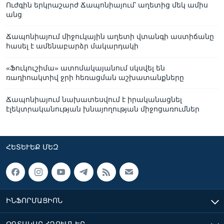
Ուժգին երկրաշարժ Ճապոնիայում՝ աղետից մեկ ամիս
անց
Ճապոնիայում միջուկային աղետի վտանգի աստիճանը
հասել է ամենաբարձր մակարդակի
«Ֆուկուշիմա» ատոմակայանում սկսվել են
ռադիոակտիվ ջրի հեռացման աշխատանքները
Ճապոնիայում նախատեսվում է իրականացնել
էլեկտրականության խնայողության միջոցառումներ
ՀԵՏԵՒԵՔ ՄԵԶ
ԻՆՖՈՐՄԱՑԻՈՆ
ՕԳՏԱԿԱՐ ՀՂՈՒՄՆԵՐ