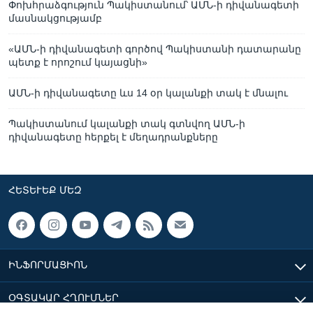
Փոխհրաձգություն Պակիստանում՝ ԱՄՆ-ի դիվանագետի
մասնակցությամբ
«ԱՄՆ-ի դիվանագետի գործով Պակիստանի դատարանը
պետք է որոշում կայացնի»
ԱՄՆ-ի դիվանագետը ևս 14 օր կալանքի տակ է մնալու
Պակիստանում կալանքի տակ գտնվող ԱՄՆ-ի
դիվանագետը հերքել է մեղադրանքները
ՀԵՏԵՒԵՔ ՄԵԶ
ԻՆՖՈՐՄԱՑԻՈՆ
ՕԳՏԱԿԱՐ ՀՂՈՒՄՆԵՐ