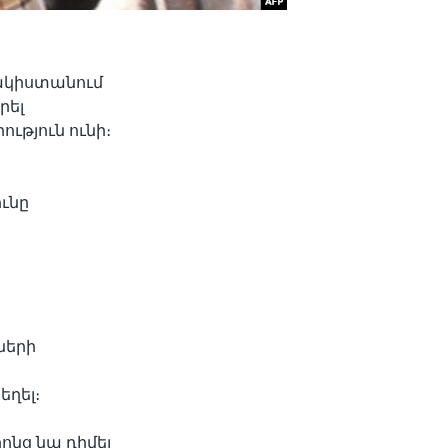
ակիստանում
րել
ւթյուն ունի։
ւնը
ների
ղել։
րոնց նա դիմել