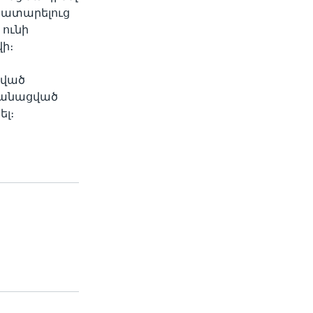
կատարելուց
 ունի
ի։
ցված
ականացված
ել։