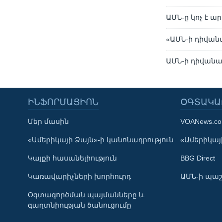
ԱՄՆ-ը կոչ է 
«ԱՄՆ-ի դիվան
ԱՄՆ-ի դիվանա
ԻՆՖՈՐՄԱՑԻՈՆ
ՕԳՏԱԿԱ
Մեր մասին
VOANews.c
Learning English
«Ամերիկայի Ձայն»-ի կանոնադրություն
«Ամերիկայի
Կայքի հասանելիություն
BBG Direct
ՀԵՏԵՒԵՔ ՄԵԶ
Կառավարիչների խորհուրդ
ԱՄՆ-ի պաշ
Օգտագործման պայմանները և
գաղտնիության ծանուցումը
Լեզուներ