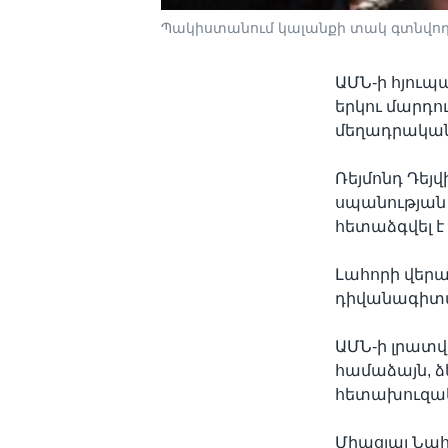
Պակիստանում կալանքի տակ գտնվող 
ԱՄՆ-ի հյու
երկու մարդո
մեղադրականը
Ռեյմոնդ Դեյ
սպանության
հետաձգվել է 
Լահորի վերա
դիվանագիտա
ԱՄՆ-ի լրատ
համաձայն, 
հետախուզակ
Միացյալ Նահա