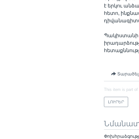
է երկու անձ
հետո, ինքնա
դիվանագիտա
Պակիստանի ո
իրադարձությ
հետաքննությ
Տարածել
This item is part of
ԼՈՒՐԵՐ
Նմանա
Փոխհրաձգությ