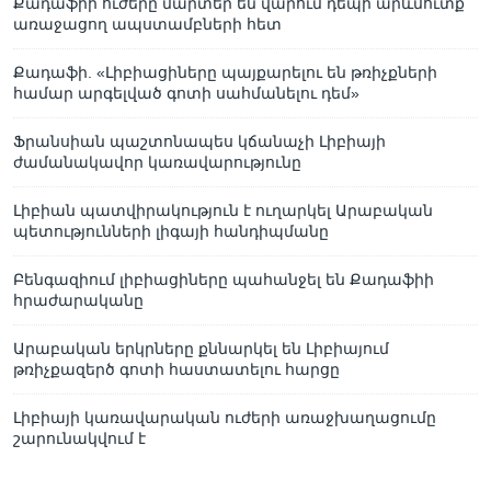
Քադաֆիի ուժերը մարտեր են վարում դեպի արևմուտք
առաջացող ապստամբների հետ
Քադաֆի. «Լիբիացիները պայքարելու են թռիչքների
համար արգելված գոտի սահմանելու դեմ»
Ֆրանսիան պաշտոնապես կճանաչի Լիբիայի
ժամանակավոր կառավարությունը
Լիբիան պատվիրակություն է ուղարկել Արաբական
պետությունների լիգայի հանդիպմանը
Բենգազիում լիբիացիները պահանջել են Քադաֆիի
հրաժարականը
Արաբական երկրները քննարկել են Լիբիայում
թռիչքազերծ գոտի հաստատելու հարցը
Լիբիայի կառավարական ուժերի առաջխաղացումը
շարունակվում է