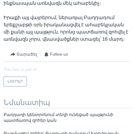
ինքնասպան առնվազն մեկ ահաբեկիչ։
Իրաքի այլ վայրերում, ներառյալ Բաղդադում
երեքշաբթի օրն իրականացվել է ահաբեկչական
մի քանի այլ պայթյուն, որոնց պատճառով զոհվել է
առնվազն չորս, վնասվածքներ ստացել՝ 16 մարդ։
Տարածել
Follow us
This item is part of
ԼՈՒՐԵՐ
Նմանատիպ
Բաղդադի կենտրոնում տեղի ունեցած պայթյունի
պատճառով զոհեր կան
Բազմաթիվ զոհեր՝ Բաղդադի բանտում խռովության