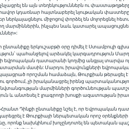
չնչացրել են այն տեղեկություններն ու փաստաթղթերը
րավոր կդառնար հայտնաբերել նյութական փաստերը,
եր ներկայացնելու միջոցով փորձել են մոլորեցնել հետ
ղ մարմիններին, ինչպես նաև կատարել ապացույցնե
ւններ»:
 ընտանիքը երկուշաբթի օրը դիմել է Ստամբուլի գլխ
յուն` պահանջելով արձակել կարգադրություն Մարդ
րի եվրոպական դատարանի կողմից անցյալ տարվա ո
ատարման մասին: Մարդու իրավունքների եվրոպակ
յացրած որոշման համաձայն, Թուրքիան թերացել է
 գործում, չի իրականացրել իրենց պարտականությո
վտանգության մարմինների գործունեության պատ
ուն և անտեսել է լրագրողի խոսքի ազատության իրավ
մ Հրանտ Դինքի ընտանիքը նշել է, որ Եվրոպական դ
դարեցրել է Թուրքիայի ներպետական որոշ օրենքների
ւնը, որոնք նախկինում խոչընդոտել են պետական պա