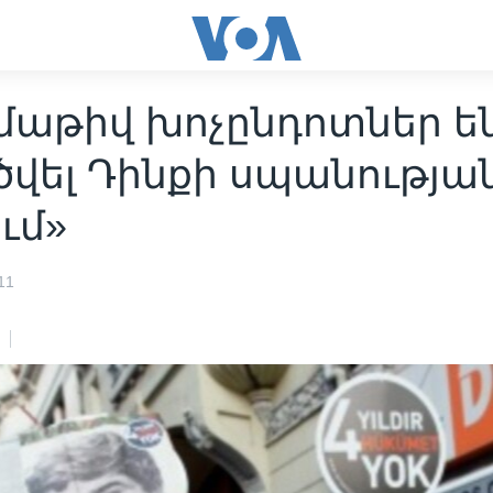
մաթիվ խոչընդոտներ ե
ծվել Դինքի սպանությա
ւմ»
11