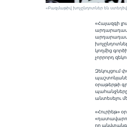
«Բազմաթիվ խոչընդոտներ են ստեղծվե
«Հայազգի լր
արդարադատու
արդարադատո
խոչընդոտներ
կողմից գոր
չորրորդ զեկու
Զեկույցում 
պաշտոնյաներ
օրաթերթի գ
պահանջները
անտեսելու մե
«Հուրիեթ» օ
«դատավարութ
որ անվտանգ