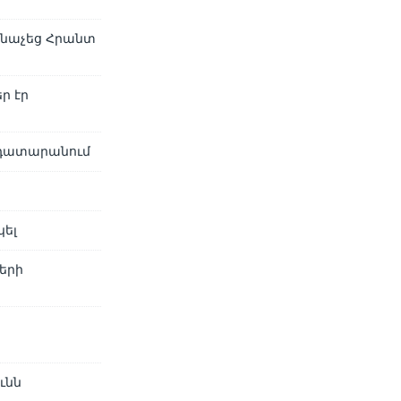
անաչեց Հրանտ
ր էր
 դատարանում
կել
երի
ւնն