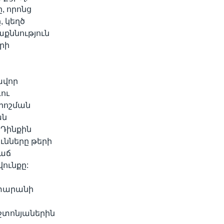
, որոնց
 կեղծ
աքննություն
րի
ավոր
ու
րոշման
ան
 Դինքին
ւնները թերի
շաճ
ունքը:
ատարանի
շտոնյաներին