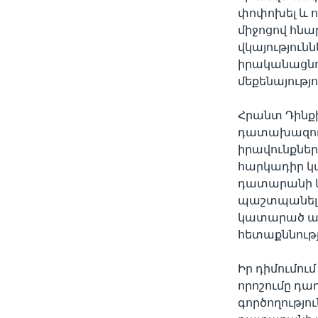
փոփոխել և ո
միջոցով հնա
վկայությունն
իրականացնո
մեքենայությո
Հրանտ Դինքի
դատախազութ
իրավունքնե
հարկադիր կ
դատարանի կա
պաշտպանելու
կատարած ան
հետաքննությ
Իր դիմումու
որոշումը դա
գործողությո