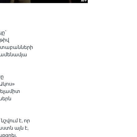
կը`
թիվ
աստաբանների
 ամենամյա
նը
Ակոս»
խելամիտ
ներն
վում է, որ
ստն այն է,
քցրել,