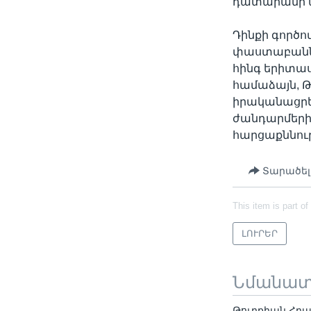
դատարանի առ
Դինքի գործո
փաստաբաններ
հինգ երիտաս
համաձայն, Թ
իրականացրե
ժանդարմերի
հարցաքննութ
Տարածել
This item is part of
ԼՈՒՐԵՐ
Նմանա
Թուրքիան Հրա