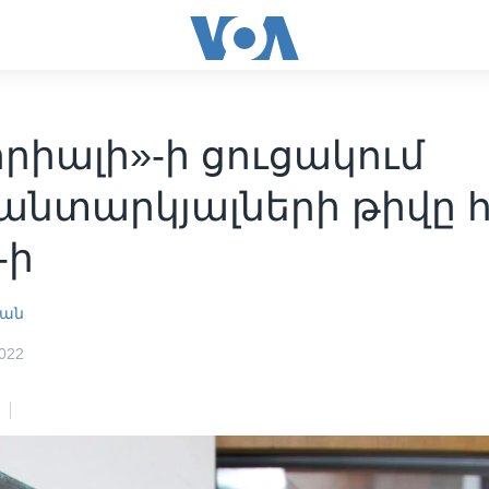
րիալի»-ի ցուցակում
անտարկյալների թիվը 
-ի
յան
022