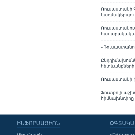
Ռուսաստանի Գ
կազմակերպութ
Ռուսաստանում
հասարակական
«Ռուսաստանու
Ընդդիմախոսնե
հետևանքների
Ռուսաստանի 
Ֆուտբոլի աշխ
հիմնախնդիրը
ԻՆՖՈՐՄԱՑԻՈՆ
ՕԳՏԱԿԱ