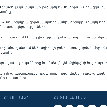
երագույն դատարանը լուծարել է «Մեմորիալ» միջազգային
յունը
 «Օտարերկրյա գործակալների մասին օրենքը» փակել է շու
 կազմակերպություններ
մ կիրառվում են ընդդիմության դեմ պայքարելու ստալինյան
րը ահազանգում են Կադիրովի բռնի կառավարման մեթոդն
 մասին
իրավապաշտպանները համաձայն չեն Քլինթընի հայտարար
արհի առաջնությունն ու մարդու իրավունքների պաշտպանո
 Ռուսաստանում
Ր ՀՂՈՒՄՆԵՐ
ՀԵՏԵՒԵՔ ՄԵԶ