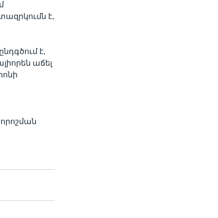
մ
ազրկումն է,
նդգծում է,
լիորեն աճել
րոնի
ս
 որոշման