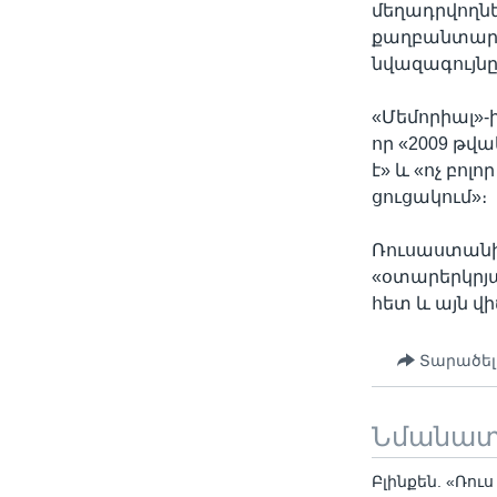
մեղադրվողն
քաղբանտարկ
նվազագույնը՝
«Մեմորիալ»-
որ «2009 թվ
է» և «ոչ բոլ
ցուցակում»։
Ռուսաստանի 
«օտարերկրյա
հետ և այն վ
Տարածել
Նմանա
Բլինքեն. «Ռու