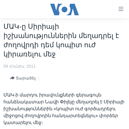
Մատչելի
հղումներ
անցնել
ՄԱԿ-ը Սիրիայի
հիմնական
ԳԼԽԱՎՈՐ ԷՋ
իշխանություններին մեղադրել է
բովանդակությանը
ԼՈՒՐԵՐ
անցնել
ժողովրդի դեմ կոպիտ ուժ
հիմնական
ՍՓՅՈՒՌՔ
կիրառելու մեջ
բովանդակությանը
ՏԵՍԱՆՅՈՒԹԵՐ
հիմնական
09 Հունիս, 2011
բովանդակություն
ՖԻԼՄԵՐ
Տարածել
ՄԵՐ ՄԱՍԻՆ
ՖԻԼՄԵՐ
ՈՒԿՐԱԻՆԱԿԱՆ ՊԱՏԵՐԱԶՄ
IN ENGLISH
ՄԵՐ ՄԱՍԻՆ
ՄԱԿ-ի մարդու իրավունքների գերագույն
հանձնակատար Նավի Փիլեյը մեղադրել է Սիրիայի
«ԱՄԵՐԻԿԱՅԻ ՁԱՅՆ»-Ի ԿԱՆՈՆԱԴՐՈՒԹՅՈՒՆ
Learning English
իշխանություններին «կոպիտ ուժ գործադրելու
ԿԱՊ ՄԵԶ ՀԵՏ
միջոցով ժողովրդին հանդարտեցնելու» փորձեր
կատարելու մեջ։
ՀԵՏԵՒԵՔ ՄԵԶ