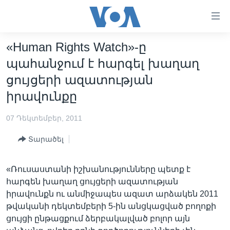
Մատչելի
հղումներ
անցնել
«Human Rights Watch»-ը
հիմնական
ԳԼԽԱՎՈՐ ԷՋ
պահանջում է հարգել խաղաղ
բովանդակությանը
ԼՈՒՐԵՐ
անցնել
ցույցերի ազատության
հիմնական
ՍՓՅՈՒՌՔ
իրավունքը
բովանդակությանը
ՏԵՍԱՆՅՈՒԹԵՐ
հիմնական
07 Դեկտեմբեր, 2011
բովանդակություն
ՖԻԼՄԵՐ
Տարածել
ՄԵՐ ՄԱՍԻՆ
ՖԻԼՄԵՐ
ՈՒԿՐԱԻՆԱԿԱՆ ՊԱՏԵՐԱԶՄ
IN ENGLISH
ՄԵՐ ՄԱՍԻՆ
«Ռուսաստանի իշխանությունները պետք է
հարգեն խաղաղ ցույցերի ազատության
«ԱՄԵՐԻԿԱՅԻ ՁԱՅՆ»-Ի ԿԱՆՈՆԱԴՐՈՒԹՅՈՒՆ
Learning English
իրավունքն ու անմիջապես ազատ արձակեն 2011
ԿԱՊ ՄԵԶ ՀԵՏ
թվականի դեկտեմբերի 5-ին անցկացված բողոքի
ցույցի ընթացքում ձերբակալված բոլոր այն
ՀԵՏԵՒԵՔ ՄԵԶ