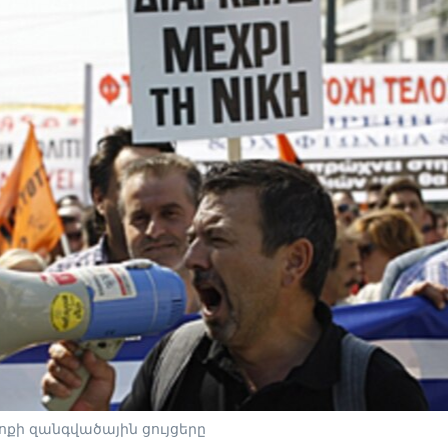
ոքի զանգվածային ցույցերը