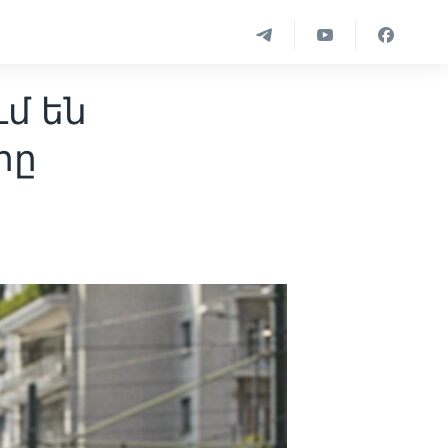
մ են
րը