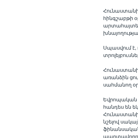
Հունաստանի
հինգշաբթի օր
արտահայտել
խնայողությա
Սպասվում է,
տրոլեյբուսն
Հունաստանի
առանձին ցու
սահմանող օ
Եվրոպական Մ
հանդես են ե
Հունաստանին
նշելով սակայ
ֆինանսական
պարտավորու