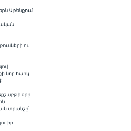
րն Աթենքում
սական
ուսների ու
լով
քի նոր հարկ
:
եքշաբթի օրը
ին
կան տրանշը՝
ու իր