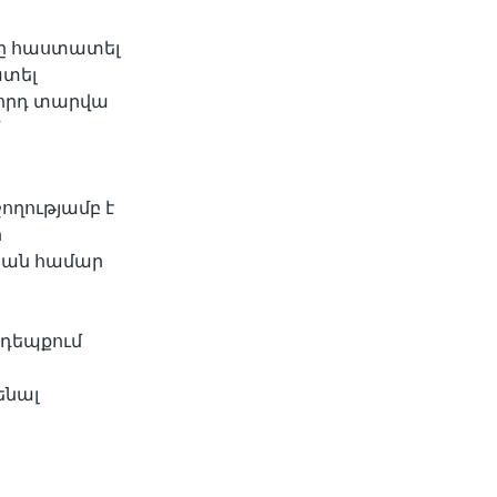
դը հաստատել
ատել
ջորդ տարվա
մ
ողությամբ է
ի
յան համար
 դեպքում
ենալ