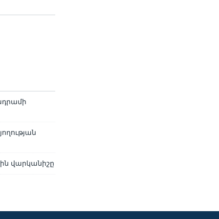
ադրամի
յողության
յին վարկանիշը