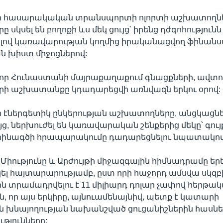
 հասարակական տրանսպորտի ոլորտի աշխատողնե
ը սկսել են բողոքի ևս մեկ ցույց՝ իրենց դժգոհությունն
ով կառավարության կողմից իրականացվող ֆինան
ն խիստ միջոցներով:
 որ Հունաստանի մայրաքաղաքում գնացքների, ավտոբ
երի աշխատանքը կդադարեցվի առնվազն երկու օրով:
 էներգետիկ ընկերության աշխատողները, անցկացնե
յց, ներխուժել են կառավարական շենքերից մեկը՝ գույ
րինագծի հրապարակումը դադարեցնելու նպատակով
իությունը և Արժույթի միջազգային հիմնադրամը եր
կել հայտարարությամբ, ըստ որի հաջորդ ամսվա սկզբ
 տրամադրվելու է 11 միլիարդ դոլար չափով հերթա
ն, որ այս երկիրը, այնուամենայնիվ, պետք է կատարի
 խնայողության նախանշված ցուցանիշներին հասնել
թյունները: