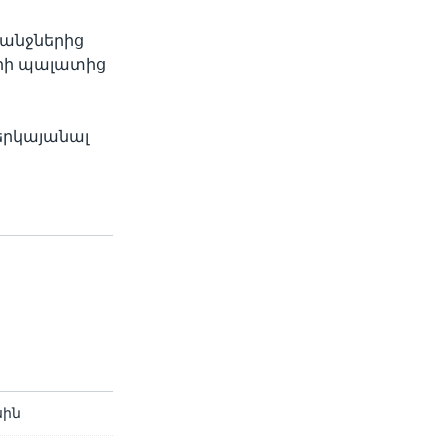
անջներից
երի պալատից
երկայանալ
սին