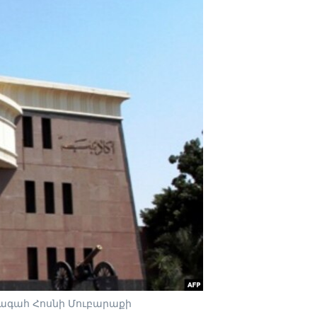
խագահ Հոսնի Մուբարաքի