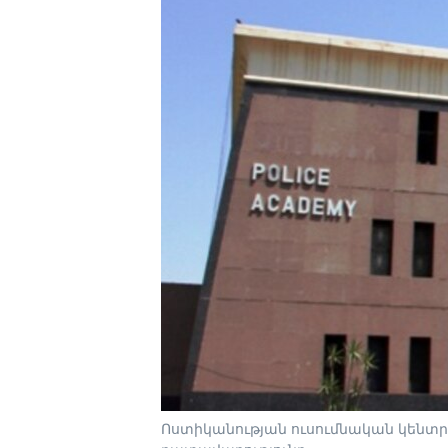
Ոստիկանության ուսումնական կենտր