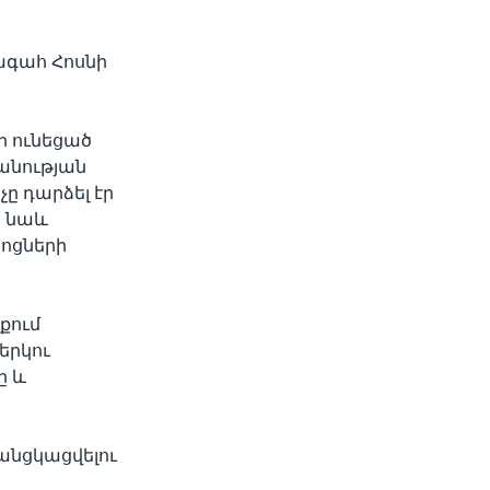
ագահ Հոսնի
ի ունեցած
անության
ը դարձել էր
ն նաև
ոցների
քում
երկու
ը և
անցկացվելու