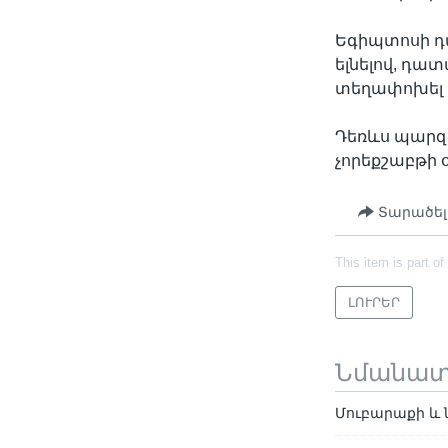
Եգիպտոսի դ
ելնելով, դ
տեղափոխել 
Դեռևս պարզ 
չորեքշաբթի 
Տարածել
This item is part of
ԼՈՒՐԵՐ
Նմանա
Մուբարաքի և 