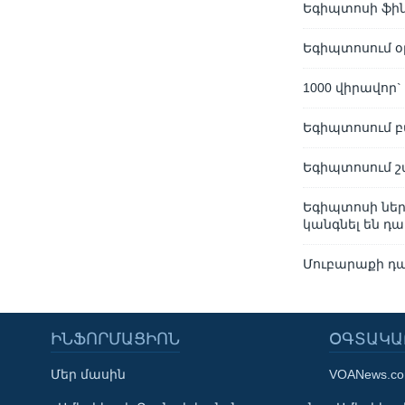
Եգիպտոսի ֆի
Եգիպտոսում օ
1000 վիրավոր
Եգիպտոսում բ
Եգիպտոսում շ
Եգիպտոսի ներ
կանգնել են 
Մուբարաքի դա
ԻՆՖՈՐՄԱՑԻՈՆ
ՕԳՏԱԿԱ
Մեր մասին
VOANews.c
Learning English