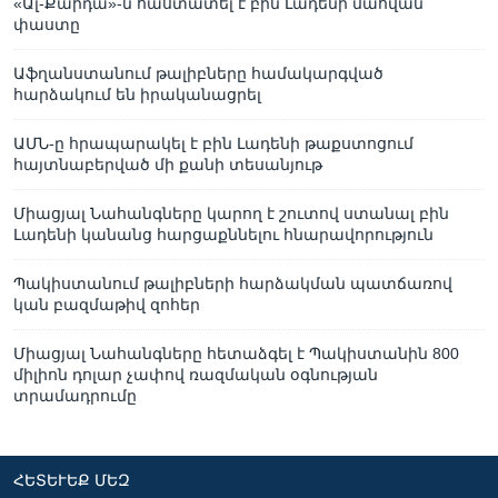
«Ալ-Քաիդա»-ն հաստատել է բին Լադենի մահվան
փաստը
Աֆղանստանում թալիբները համակարգված
հարձակում են իրականացրել
ԱՄՆ-ը հրապարակել է բին Լադենի թաքստոցում
հայտնաբերված մի քանի տեսանյութ
Միացյալ Նահանգները կարող է շուտով ստանալ բին
Լադենի կանանց հարցաքննելու հնարավորություն
Պակիստանում թալիբների հարձակման պատճառով
կան բազմաթիվ զոհեր
Միացյալ Նահանգները հետաձգել է Պակիստանին 800
միլիոն դոլար չափով ռազմական օգնության
տրամադրումը
ՀԵՏԵՒԵՔ ՄԵԶ