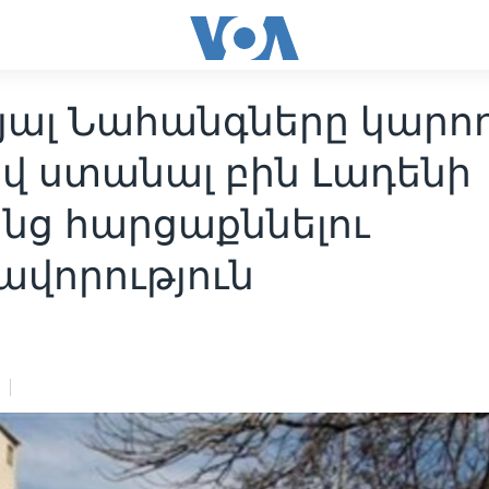
յալ Նահանգները կարող
ով ստանալ բին Լադենի
նց հարցաքննելու
ավորություն