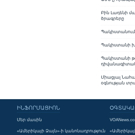
Բին Լադենի մ
ծրագրերը
Պակիստանում
Պակիստանի խ
Պակիստանի թ
դիվանագիտակ
Միացյալ Նահա
օգնության տր
ԻՆՖՈՐՄԱՑԻՈՆ
ՕԳՏԱԿԱ
Մեր մասին
VOANews.c
Learning English
«Ամերիկայի Ձայն»-ի կանոնադրություն
«Ամերիկայի