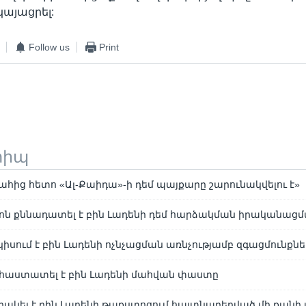
կայացրել:
Follow us
Print
տիպ
ահից հետո «Ալ-Քաիդա»-ի դեմ պայքարը շարունակվելու է»
ոն քննադատել է բին Լադենի դեմ հարձակման իրականաց
իսում է բին Լադենի ոչնչացման առնչությամբ զգացմունքնե
 հաստատել է բին Լադենի մահվան փաստը
ակել է բին Լադենի թաքստոցում հայտնաբերված մի քանի 