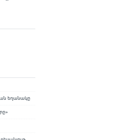
ման եղանակը
րը»
տեսանյութ