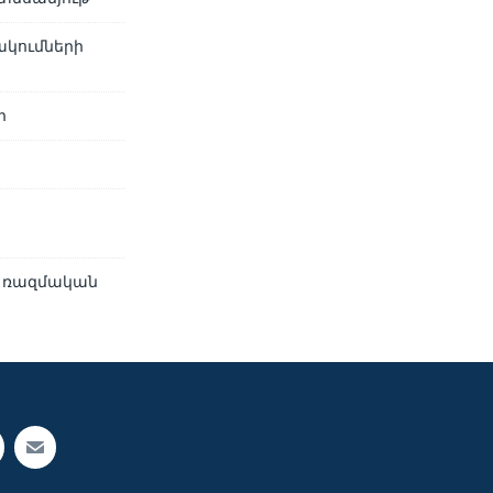
ակումների
ր
վ ռազմական