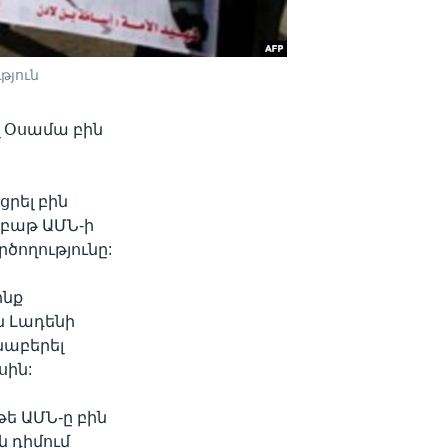
թյուն
 Օսամա բին
ցրել բին
շաբաթ ԱՄՆ-ի
ծողությունը:
ոնք
ին Լադենի
նաբերել
սին:
ե ԱՄՆ-ը բին
 դիմում