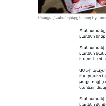
Միացյալ Նահանգները կարող է շուտո
Պակիստանը 
Լադենի երեք
Պակիստանի ի
Լադենի կանան
հատուկ ջոկա
ԱՄՆ-ի պաշտո
հնարավոր կլի
թաքստոցից ա
կարևոր մանր
Պակիստանի ա
Լադենի մերձ