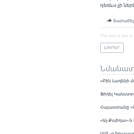
դեռևս չի ներ
Տարածել
This item is part of
ԼՈՒՐԵՐ
Նմանա
«Բին Լադենի մ
Ֆիդել Կանստր
Հայաստանը «կ
«Ալ-Քաիդա»-ն
ԱՄՆ-ը հրապար