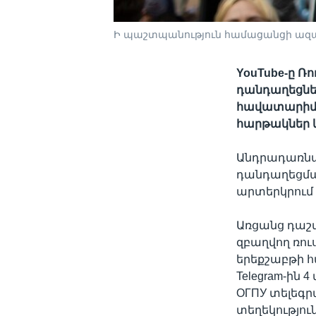
Ի պաշտպանություն համացանցի ազատո
YouTube-ը 
դանդաղեցնել
հավատարիմ բ
հարթակներ և
Անդրադառնա
դանդաղեցմա
արտերկրում 
Առցանց դաշ
զբաղվող ռու
երեքշաբթի հ
Telegram-ին 
ОГПУ տելեգր
տեղեկությու