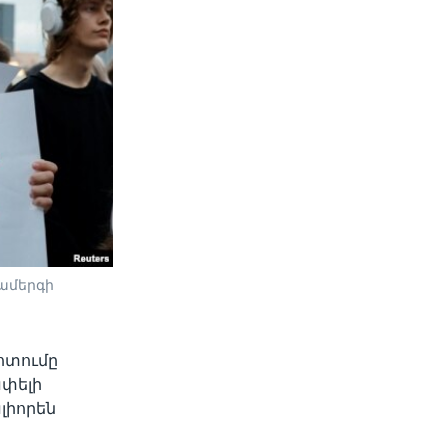
ամերգի
ոտումը
ափելի
լիորեն