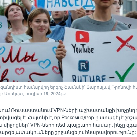
գանդիստ համարվող երգիչ Շամանի՝ Յարոսլավ Դրոնովի հ
 Մոսկվա, հուլիսի 19, 2024թ․։
անում Ռուսաստանում VPN-ների աշխատանքի խոչընդ
իվացել է: Հայտնի է, որ Роскомнадзор-ը ստացել է շոշ
միջոցներ՝ VPN-ների դեմ պայքարի համար, ինչը զգա
 արգելափակումները շրջանցելու հնարավորությունը: