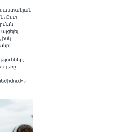
ռուսաստանյան
են։ Ըստ
որման
այցելել
 իսկ
անը:
թյուններ,
անցերը:
եժիմում»,-