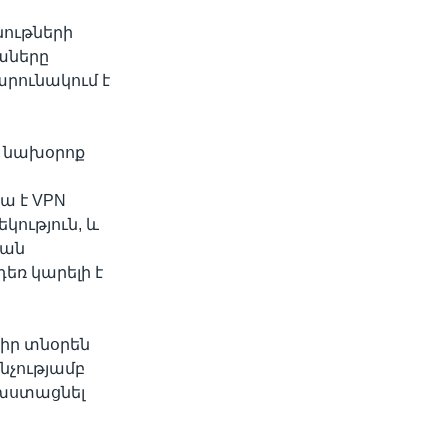
նութների
աները
արունակում է
ն նախօրոք
ա է VPN
կություն, և
կան
եռ կարելի է
իր տնօրեն
նչությամբ
 խստացնել