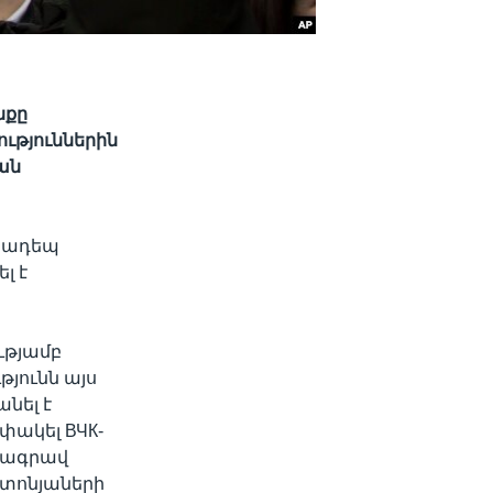
նքը
ւթյուններին
ան
խադեպ
լ է
ւթյամբ
յունն այս
նել է
 փակել ВЧК-
ւշագրավ
շտոնյաների