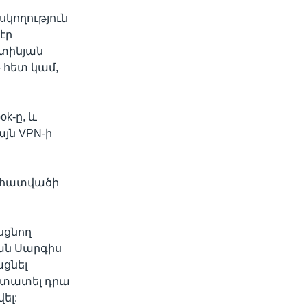
SHARE
կողություն
էր
ւտինյան
 հետ կամ,
k-ը, և
յն VPN-ի
width
px
ն հատվածի
նցնող
ան Սարգիս
ացնել
ստատել դրա
ել: