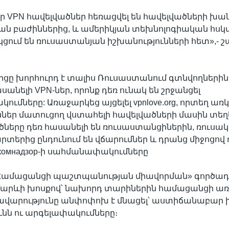
ր VPN հավելվածներ հեռացվել են հավելվածների խա
ան բաժիններից, և ամերիկյան տեխնոլոգիական հսկ
ում են ռուսաստանյան իշխանությունների հետ»,- շ
։
իցը խորհուրդ է տալիս Ռուսաստանում գտնվողների
անելի VPN-ներ, որոնք դեռ ունակ են շրջանցել
ւմները: Առաջարկեց այցելել vpnlove.org, որտեղ առկ
ններ մատուցող վստահելի հավելվածների մասին տեղե
ծները դեռ հասանելի են ռուսաստանցիներին, ռուսա
րտերից ընդունում են վճարումներ և դրանց միջոցով դ
скомнадзор-ի սահմանափակումները
 «Համացանցի պաշտպանության միավորման» գործադ
մարևի խոսքով՝ նախորդ տարիներին համացանցի առ
մավարությունը անփոփոխ է մնացել՝ աստիճանաբար
ւնն ու արգելափակումները։