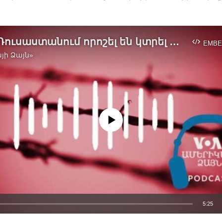
Արդյո՞ք Ռուսաստանում որոշել են կտրել երկիրը համացանցից
EMBE
յի Ձայն»
No media source currently available
5:25