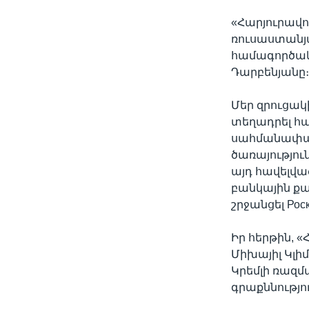
«Հարյուրավո
ռուսաստանյ
համագործակց
Դարբենյանը
Մեր զրուցակ
տեղադրել հաս
սահմանափակո
ծառայությու
այդ հավելվա
բանկային քա
շրջանցել Ро
Իր հերթին,
Միխայիլ Կլի
Կրեմլի ռազ
գրաքննությո