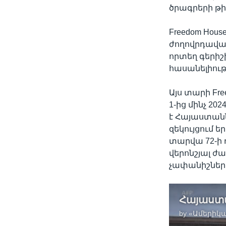
ծրագրերի թ
Freedom Hous
ժողովրդավար
որտեղ գերի
հասանելիութ
Այս տարի Fre
1-ից մինչ 2
է Հայաստանն
զեկույցում ե
տարվա 72-ի 
վերոնշյալ 
չափանիշներո
by
«Ամերիկա