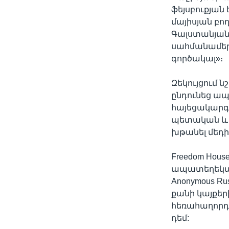
ֆեյսբուքյան 
մայիսյան բո
Գալստանյանը
սահմանամերձ
գործակալ»։
Զեկույցում 
ընդունեց ա
հայեցակարգը
պետական և մ
խթանել մեդի
Freedom Hou
ապատեղեկատ
Anonymous R
քանի կայքեր
հեռահաղորդա
դեմ: