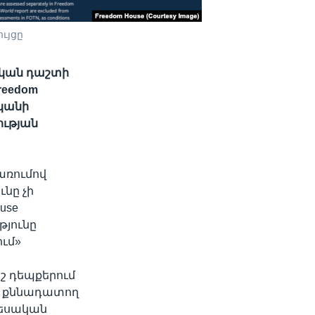
ւյցը
ական դաշտի
reedom
ականի
ության
առումով
նը չի
use
յունը
ւմ»
ոշ դեպքերում
ը քննադատող
տեսական