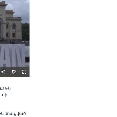
SHARE
use-ն
րտի
 բևեռացված