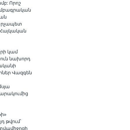
մբ: Որոշ
 խմբագրական
կան
width
px
վարչապետ
«Հայկական
երի կամ
յուն նախորդ
վականի
րներ Վազգեն
մսյա
պարակումից
թի»
դ թվում՝
տվամիջոցի