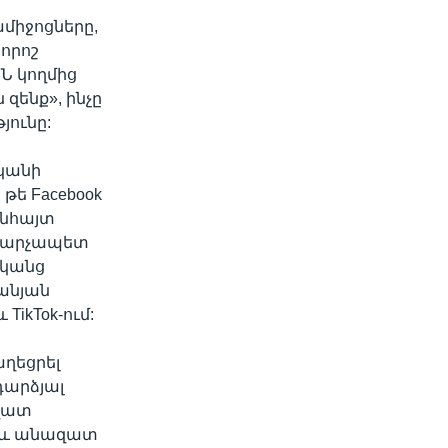
միջոցները,
որոշ
Ն կողմից
ենք», ինչը
յունը:
ականի
 թե Facebook
անհայտ
 վարչապետ
դկանց
տանյան
TikTok-ում:
աղեցրել
դարձյալ
ազատ
նաև անազատ