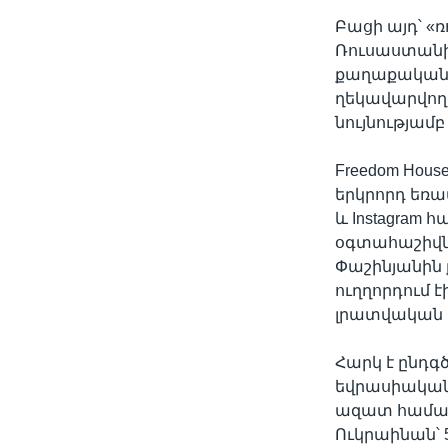
Բացի այդ՝ «
Ռուսաստանի
քաղաքական կ
ղեկավարվող
նույնությամ
Freedom Hous
երկրորդ եռամ
և Instagram
օգտահաշիվն
Փաշինյանին
ուղղորդում 
լրատվական կա
Հարկ է ընդգ
եվրասիական 
ազատ համաց
Ուկրաինան՝ 