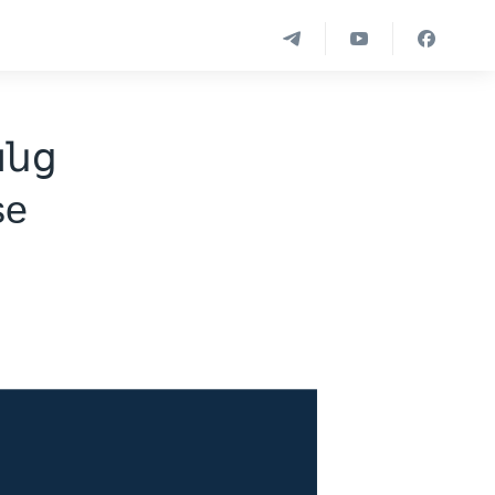
նց
se