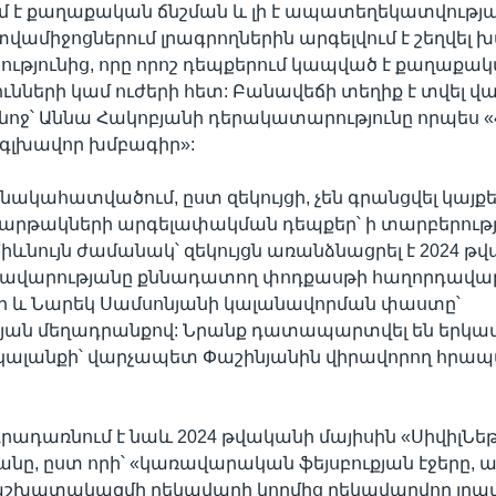
ւմ է քաղաքական ճնշման և լի է ապատեղեկատվությա
վամիջոցներում լրագրողներին արգելվում է շեղվել
թյունից, որը որոշ դեպքերում կապված է քաղաքա
ունների կամ ուժերի հետ: Բանավեճի տեղիք է տվել 
նոջ՝ Աննա Հակոբյանի դերակատարությունը որպես 
գլխավոր խմբագիր»:
ակահատվածում, ըստ զեկույցի, չեն գրանցվել կայք
հարթակների արգելափակման դեպքեր՝ ի տարբերութ
Միևնույն ժամանակ՝ զեկույցն առանձնացրել է 2024 թ
ավարությանը քննադատող փոդքասթի հաղորդավա
ի և Նարեկ Սամսոնյանի կալանավորման փաստը՝
թյան մեղադրանքով: Նրանք դատապարտվել են երկա
ալանքի՝ վարչապետ Փաշինյանին վիրավորող հրա
դրադառնում է նաև 2024 թվականի մայիսին «ՍիվիլՆե
ը, ըստ որի՝ «կառավարական ֆեյսբուքյան էջերը, այ
աշխատակազմի ղեկավարի կողմից ղեկավարվող լրա