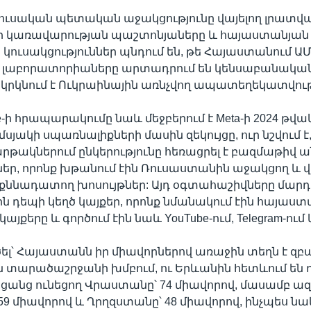
ռուսական պետական աջակցությունը վայելող լրատվա
 կառավարության պաշտոնյաները և հայաստանյան 
ուսակցություններ պնդում են, թե Հայաստանում ԱՄ
 լաբորատորիաները արտադրում են կենսաբանական զ
բ կրկնում է Ուկրաինային առնչվող ապատեղեկատվութ
e-ի հրապարակումը նաև մեջբերում է Meta-ի 2024 թվ
սյակի սպառնալիքների մասին զեկույցը, ուր նշվում է,
 հարթակներում ընկերությունը հեռացրել է բազմաթիվ 
եր, որոնք խթանում էին Ռուսաստանին աջակցող և
 քննադատող խոսույթներ: Այդ օգտահաշիվները մար
էին դեպի կեղծ կայքեր, որոնք նմանակում էին հայաս
յքերը և գործում էին նաև YouTube-ում, Telegram-ում և 
ծել՝ Հայաստանն իր միավորներով առաջին տեղն է զբ
տարածաշրջանի խմբում, ու Երևանին հետևում են 
անց ունեցող Վրաստանը՝ 74 միավորով, մասամբ 
59 միավորով և Ղրղզստանը՝ 48 միավորով, ինչպես 