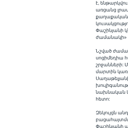
է, ենթարկվո
առցանց լրատ
քաղաքականու
կուսակցությ
Փաշինյանի կ
ժամանակի» 
Նշված ժաման
սոցիմեդիա 
շրջանների: 
մարտին կառ
Սաղաթելյան
խուլիգանու
նախնական կ
հետո:
Զեկույցն ան
բացահայտման
Փաշինյանի 