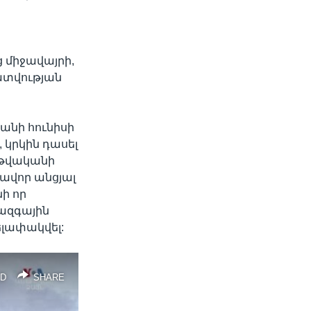
 միջավայրի,
ատվության
ականի հունիսի
 կրկին դասել
 թվականի
իավոր անցյալ
ի որ
ազգային
ելափակվել:
D
SHARE