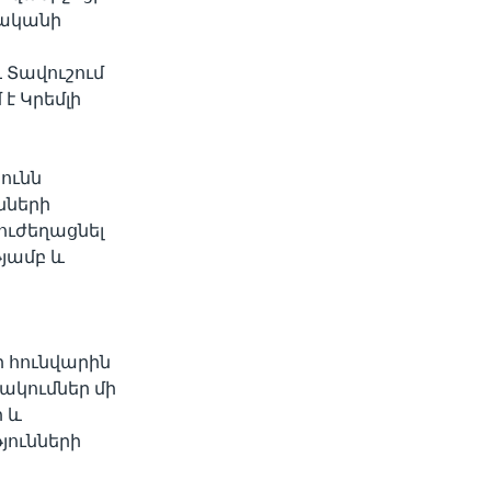
թվականի
 Տավուշում
է Կրեմլի
յունն
նների
ուժեղացնել
յամբ և
 հունվարին
ակումներ մի
ի և
յունների