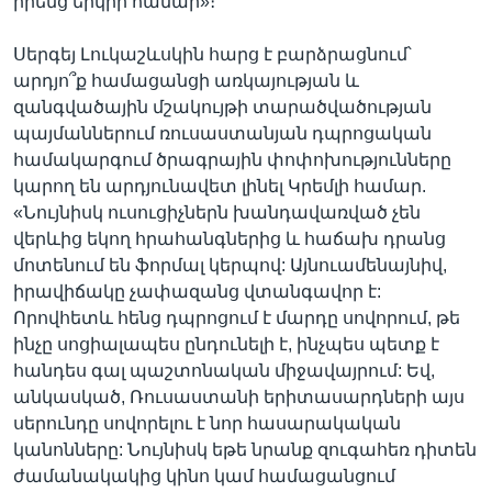
իրենց երկրի համար»։
Սերգեյ Լուկաշևսկին հարց է բարձրացնում՝
արդյո՞ք համացանցի առկայության և
զանգվածային մշակույթի տարածվածության
պայմաններում ռուսաստանյան դպրոցական
համակարգում ծրագրային փոփոխությունները
կարող են արդյունավետ լինել Կրեմլի համար.
«Նույնիսկ ուսուցիչներն խանդավառված չեն
վերևից եկող հրահանգներից և հաճախ դրանց
մոտենում են ֆորմալ կերպով: Այնուամենայնիվ,
իրավիճակը չափազանց վտանգավոր է:
Որովհետև հենց դպրոցում է մարդը սովորում, թե
ինչը սոցիալապես ընդունելի է, ինչպես պետք է
հանդես գալ պաշտոնական միջավայրում: Եվ,
անկասկած, Ռուսաստանի երիտասարդների այս
սերունդը սովորելու է նոր հասարակական
կանոնները: Նույնիսկ եթե նրանք զուգահեռ դիտեն
ժամանակակից կինո կամ համացանցում