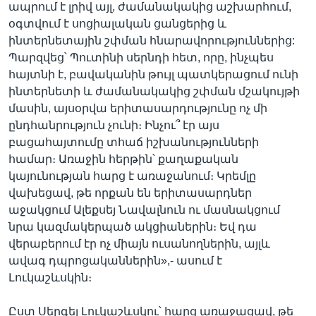
ապրում է լրիվ այլ, ժամանակակից աշխարհում,
օգտվում է սոցիալական ցանցերից և
ինտերնետային շփման հնարավորություններից:
Պարզվեց՝ Պուտինի սերնդի հետ, որը, ինչպես
հայտնի է, բավականին թույլ պատկերացում ունի
ինտերնետի և ժամանակակից շփման մշակույթի
մասին, այսօրվա երիտասարդությունը ոչ մի
ընդհանրություն չունի։ Ինչու՞ էր այս
բացահայտումը տհաճ իշխանությունների
համար։ Առաջին հերթին՝ քաղաքական
կայունության հարց է առաջանում։ Կրեմլը
վախեցավ, թե որքան են երիտասարդներ
աջակցում Ալեքսեյ Նավալնուն ու մասնակցում
նրա կազմակերպած ակցիաներին։ Եվ դա
վերաբերում էր ոչ միայն ուսանողներին, այլև
ավագ դպրոցականներին»,- ասում է
Լուկաշևսկին։
Ըստ Սերգեյ Լուկաշևսկու՝ հարց առաջացավ, թե