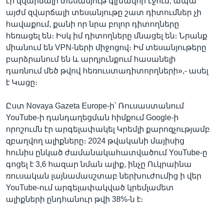
էր զվարճալի տեսանյութ գլխավոր էջում, ապա
այժմ զվարճալի տեսանյութը շատ դիտումներ չի
հավաքում, քանի որ նրա բոլոր դիտողները
հեռացել են։ Իսկ իմ դիտողները մնացել են։ Նրանք
միանում են VPN-ների միջոցով։ Իմ տեսանյութերը
բարձրանում են և արդյունքում հասանելի
դառնում մեծ թվով հեռուստադիտորղների»,- ասել
է Կացը։
Ըստ Novaya Gazeta Europe-ի՝ Ռուսաստանում
YouTube-ի դանդաղեցման հիմքում Google-ի
որոշումն էր արգելափակել Կրեմլի քարոզչությամբ
զբաղվող ալիքները։ 2024 թվականի մայիսից
հունիս ընկած ժամանակահատվածում YouTube-ը
գոցել է 3,6 հազար նման ալիք, ինչը Ուկրաինա
ռուսական լայնամասշտաբ ներխուժումից ի վեր
YouTube-ում արգելափակված կրեմլամետ
ալիքների ընդհանուր թվի 38%-ն է։