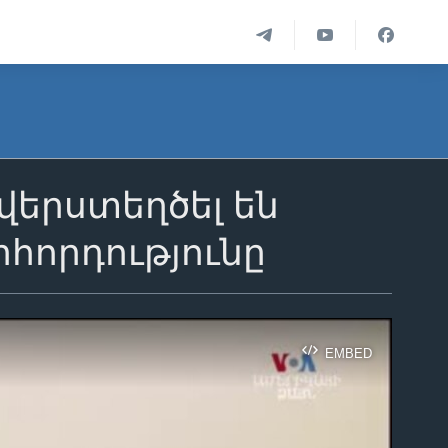
երստեղծել են
հորդությունը
EMBED