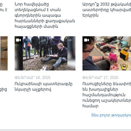
նը
Նոր հավելվածը
Արդյո՞ք 2032 թվական
ու է
տեղեկացնում է տան
աստերոիդը կհարվա
գնորդներին ապագա
Երկրին
հարևանների քաղաքական
հայացքների մասին
ՓԵՏՐՎԱՐ 18, 2025
ՓԵՏՐՎԱՐ 17, 2025
ն
Ուկրաինայի պատերազմը
Ուսուցիչները ձևափո
ցից
նկարչի աչքերով
են խաղալիքներ
հաշմանդամություն
ունեցող աշակերտնե
համար
Տես բոլոր թողարկո