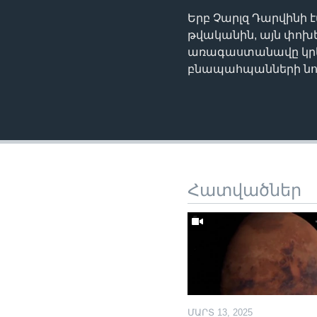
Երբ Չարլզ Դարվինի 
թվականին, այն փոխ
առագաստանավը կրկնո
բնապահպանների նոր
Հատվածներ
ՄԱՐՏ 13, 2025