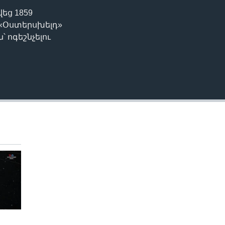
եց 1859
EMBED
 «Օստերսխելդ»
 ոգեշնչելու