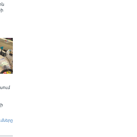
ին
ծի
խում
րի
ւմները