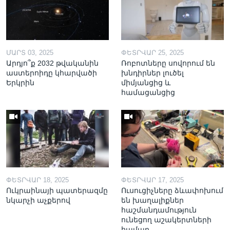
ՄԱՐՏ 03, 2025
ՓԵՏՐՎԱՐ 25, 2025
Արդյո՞ք 2032 թվականին
Ռոբոտները սովորում են
աստերոիդը կհարվածի
խնդիրներ լուծել
Երկրին
միմյանցից և
համացանցից
ՓԵՏՐՎԱՐ 18, 2025
ՓԵՏՐՎԱՐ 17, 2025
Ուկրաինայի պատերազմը
Ուսուցիչները ձևափոխում
նկարչի աչքերով
են խաղալիքներ
հաշմանդամություն
ունեցող աշակերտների
համար