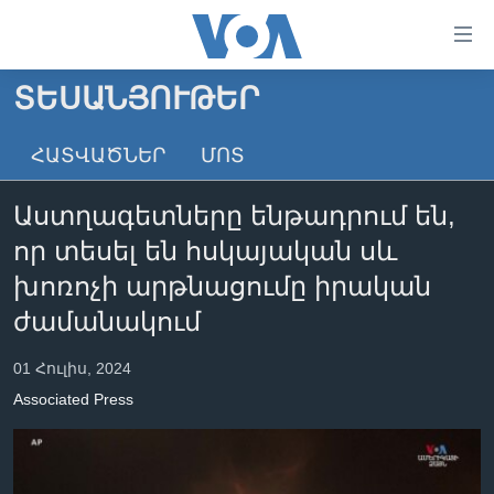
Մատչելի
հղումներ
անցնել
ՏԵՍԱՆՅՈՒԹԵՐ
հիմնական
ԳԼԽԱՎՈՐ ԷՋ
բովանդակությանը
ՀԱՏՎԱԾՆԵՐ
ՄՈՏ
ԼՈՒՐԵՐ
անցնել
հիմնական
ՍՓՅՈՒՌՔ
Աստղագետները ենթադրում են,
բովանդակությանը
ՏԵՍԱՆՅՈՒԹԵՐ
հիմնական
որ տեսել են հսկայական սև
բովանդակություն
ՖԻԼՄԵՐ
խոռոչի արթնացումը իրական
ՄԵՐ ՄԱՍԻՆ
ՖԻԼՄԵՐ
ժամանակում
ՈՒԿՐԱԻՆԱԿԱՆ ՊԱՏԵՐԱԶՄ
IN ENGLISH
ՄԵՐ ՄԱՍԻՆ
01 Հուլիս, 2024
«ԱՄԵՐԻԿԱՅԻ ՁԱՅՆ»-Ի ԿԱՆՈՆԱԴՐՈՒԹՅՈՒՆ
Associated Press
Learning English
ԿԱՊ ՄԵԶ ՀԵՏ
ՀԵՏԵՒԵՔ ՄԵԶ