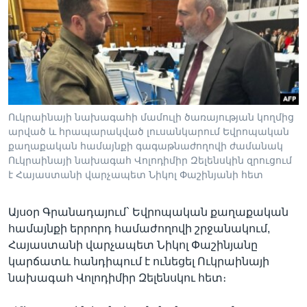
Լեզուներ
Ուկրաինայի նախագահի մամուլի ծառայության կողմից
արված և հրապարակված լուսանկարում Եվրոպական
քաղաքական համայնքի գագաթնաժողովի ժամանակ
Ուկրաինայի նախագահ Վոլոդիմիր Զելենսկին զրուցում
է Հայաստանի վարչապետ Նիկոլ Փաշինյանի հետ
Այսօր Գրանադայում` Եվրոպական քաղաքական
համայնքի երրորդ համաժողովի շրջանակում,
Հայաստանի վարչապետ Նիկոլ Փաշինյանը
կարճատև հանդիպում է ունեցել Ուկրաինայի
նախագահ Վոլոդիմիր Զելենսկու հետ։