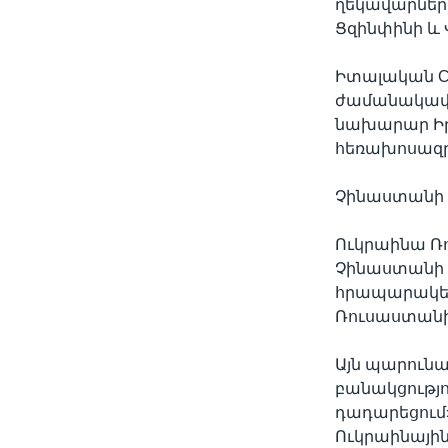
ղեկավարների
Ցզինփինի և 
Իտալական Cor
ժամանակավո
նախարար Իրի
հեռախոսազրո
Չինաստանի 
Ուկրաինա Ռ
Չինաստանի 
հրապարակել,
Ռուսաստանի
Այն պարունա
բանակցությո
դադարեցում»
Ուկրաինային