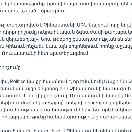
ղիղ երկխոսությունը՝ իրավիճակը աստիճանաբար դեէ
համար», նշված է ծրագրում:
 տեղադրված է Չինաստանի ԱԳՆ կայքում, որը կոչվո
 դիրքորոշումը ուկրաինական ճգնաժամի քաղաքա
 վերաբերյալ»։ Նրա թեզերը քննադատության են են
Կիևում, ինչպես նաև այն երկրներում, որոնք աջակց
ն Ռուսաստանի հետ պատերազմում։
որոշումը
իվ, Politico կայքը հայտնում է, որ Էմանուել Մաքրոն
տական այցի երկրորդ օրը Չինաստանի նախագահ
ստատել է իր դիրքորոշումը Ռուսաստանի կողմից Ո
երխուժման վերաբերյալ՝ ասելով, որ «բոլոր կողմերն»
վտանգության մտահոգություններ»: Նա որևէ ակնարկ 
իր ազդեցությունը հակամարտությունը դադարեցնել
յացած մամուլի ասուլիսում Չինաստանի ղեկավարն ասե