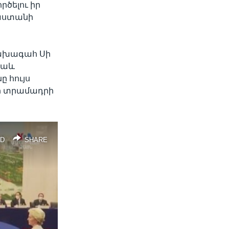
ծելու իր
նաստանի
նախագահ Սի
նաև
ը հույս
ի տրամադրի
D
SHARE