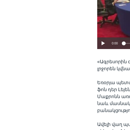
0:00
«Ագրեսորին 
լրջորեն կվնաս
Եռօրյա պետ
ֆոն դեր Լեյ
Մաքրոնն առա
նաև մասնակ
բանակցությո
Ավելի վաղ պ