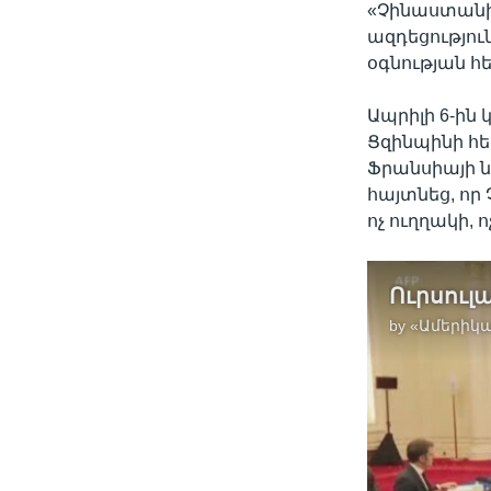
«Չինաստանի
ազդեցությու
օգնության հե
Ապրիլի 6-ին
Ցզինպինի հե
Ֆրանսիայի ն
հայտնեց, ո
ոչ ուղղակի,
by
«Ամերիկա