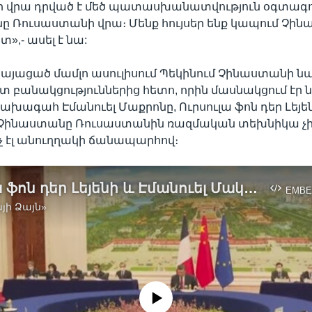
 վրա դրված է մեծ պատասխանատվություն օգտագոր
նը Ռուսաստանի վրա։ Մենք հույսեր ենք կապում Չի
տ»,- ասել է նա:
 կայացած մամլո ասուլիսում Պեկինում Չինաստանի 
տ բանակցություններից հետո, որին մասնակցում էր 
ախագահ Էմանուել Մաքրոնը, Ուրսուլա ֆոն դեր Լեյեն
ր Չինաստանը Ռուսաստանին ռազմական տեխնիկա չ
 ոչ էլ անուղղակի ճանապարհով։
Ուրսուլա ֆոն դեր Լեյենի և Էմանուել Մակրոնի այցերը Պեկին. Ուկրաինան՝ օրակարգի կենտրոնում
EMBE
յի Ձայն»
No media source currently available