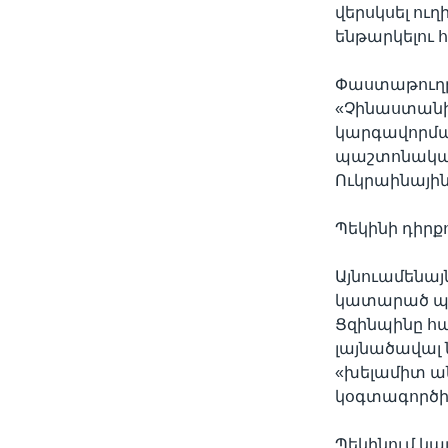
վերսկսել ու
ենթարկելու 
Փաստաթուղթը
«Չինաստանի
կարգավորման
պաշտոնական 
Ուկրաինայի
Պեկինի դիրք
Այնուամենայն
կատարած պե
Ցզինպինը հա
լայնածավալ ն
«խելամիտ ան
կօգտագործի 
Պեկինում կա