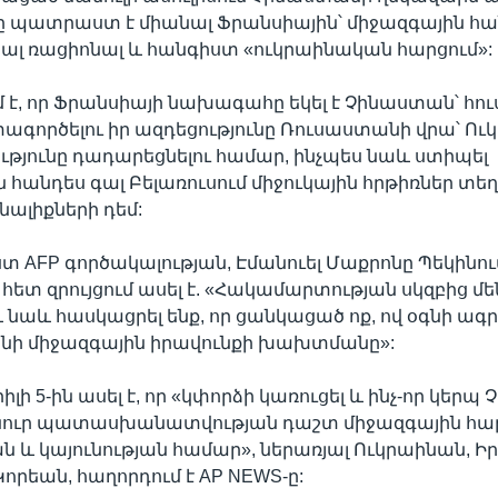
 պատրաստ է միանալ Ֆրանսիային՝ միջազգային հա
մնալ ռացիոնալ և հանգիստ «ուկրաինական հարցում»:
շում է, որ Ֆրանսիայի նախագահը եկել է Չինաստան՝ հու
տագործելու իր ազդեցությունը Ռուսաստանի վրա՝ Ու
յունը դադարեցնելու համար, ինչպես նաև ստիպել
հանդես գալ Բելառուսում միջուկային հրթիռներ տեղ
նալիքների դեմ:
ըստ AFP գործակալության, Էմանուել Մաքրոնը Պեկինու
հետ զրույցում ասել է. «Հակամարտության սկզբից մեն
և նաև հասկացրել ենք, որ ցանկացած ոք, ով օգնի ագր
ինի միջազգային իրավունքի խախտմանը»:
ի 5-ին ասել է, որ «կփորձի կառուցել և ինչ-որ կեր
անուր պատասխանատվության դաշտ միջազգային հա
 և կայունության համար», ներառյալ Ուկրաինան, Ի
Կորեան, հաղորդում է AP NEWS-ը: