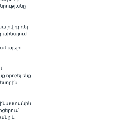
նրությանը
սալով դրդել
կրաինայում
ակայելու
մ
ք որոշել ենք
եսորին,
պ Չինաստանին
րցերում
րանը և