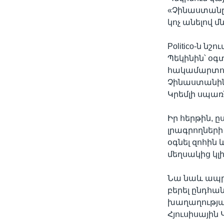
«Չինաստանը
կոչ անելով 
Politico-ն ն
Պեկինին՝ օգ
հակամարտութ
Չինաստանին 
Կրեմլի սպառ
Իր հերթին, 
լրագրողների 
օգնել զոհին 
մեղսակից կլ
Նա նաև ապրիլ
բերել ընդհ
խաղաղության
Հյուսիսային 