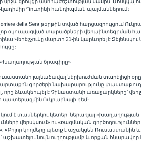
 միջև զրույցի անհրաժեշտության մասին՝ Մոսկվայու
Վլադիմիր Պուտինի հանդիպման պայմաններում։
riere della Sera թերթին տված հարցազրույցում Ուկր
ր օկուպացված տարածքների վերաինտեգրման հա
նա Վերեշչուկը մարտի 21-ին կարևորել է Զելենսկու 
ւյցը։
«Խաղաղության ծրագիրը»
ուսաստանի լայնածավալ ներխուժման տարելիցի օր
արտաքին գործերի նախարարությունը փաստաթուղ
 որը ձևակերպել է Չինաստանի առաջարկները՝ վերջ 
 պատերազմին Ուկրաինայի դեմ։
կում է տասներկու կետեր, ներառյալ «խաղաղության
ւնների վերսկսում» ու «ռազմական գործողություններ
: «Բոլոր կողմերը պետք է աջակցեն Ռուսաստանին և
՝ աշխատելու նույն ուղղությամբ և որքան հնարավոր 