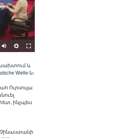
SHARE
 խախտում և
sche Welle-ն։
ահ Ուրսուլա
նուել
հետ, ինչպես
width
px
և Չինաստանի