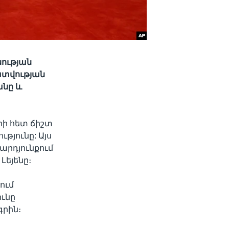
նության
ատվության
անը և
ի հետ ճիշտ
յունը: Այս
արդյունքում
Լեյենը։
նում
ունը
գրին։