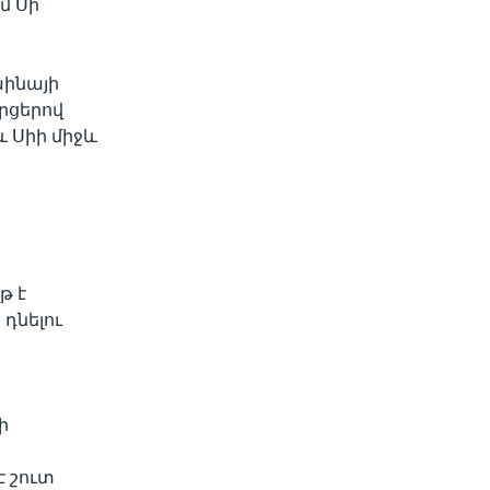
մ Սի
աինայի
րցերով
և Սիի միջև
ը
թ է
դնելու
ի
է շուտ