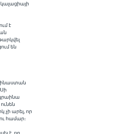
սկալացիայի
ւմ է
կան
թարկվել
ում են
ի Չինաստան
 Սի
ւկրաինա
 ունեն
չի արել, որ
ու համար։
լ է, որ