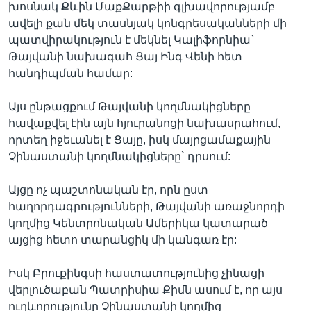
խոսնակ Քևին ՄաքՔարթիի գլխավորությամբ
ավելի քան մեկ տասնյակ կոնգրեսականների մի
պատվիրակություն է մեկնել Կալիֆորնիա`
Թայվանի նախագահ Ցայ Ինգ Վենի հետ
հանդիպման համար:
Այս ընթացքում Թայվանի կողմնակիցները
հավաքվել էին այն հյուրանոցի նախասրահում,
որտեղ իջեւանել է Ցայը, իսկ մայրցամաքային
Չինաստանի կողմնակիցները` դրսում:
Այցը ոչ պաշտոնական էր, որն ըստ
հաղորդագրությունների, Թայվանի առաջնորդի
կողմից Կենտրոնական Ամերիկա կատարած
այցից հետո տարանցիկ մի կանգառ էր:
Իսկ Բրուքինգսի հաստատությունից չինացի
վերլուծաբան Պատրիսիա Քիմն ասում է, որ այս
ուղևորությունը Չինաստանի կողմից