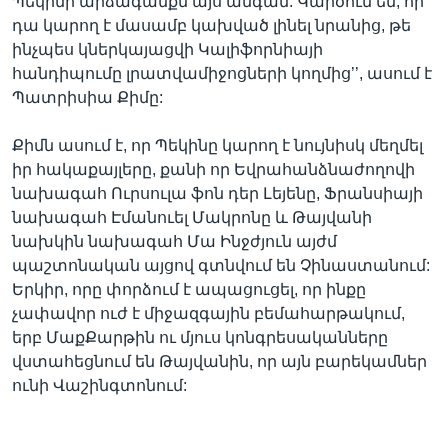
Պեկինի արձագանքն այս անգամ: Կարծում եմ, որ
դա կարող է մասամբ կախված լինել նրանից, թե
ինչպես կներկայացվի Կալիֆորնիայի
հանդիպումը լրատվամիջոցների կողմից’’, ասում է
Պատրիսիա Քիմը:
Քիմն ասում է, որ Պեկինը կարող է նույնիսկ մեղմել
իր հակաքայլերը, քանի որ Եվրահանձնաժողովի
նախագահ Ուրսուլա ֆոն դեր Լեյենը, Ֆրանսիայի
նախագահ Էմանուել Մակրոնը և Թայվանի
նախկին նախագահ Մա Ինջժյուն այժմ
պաշտոնական այցով գտնվում են Չինաստանում:
Երկիր, որը փորձում է ապացուցել, որ ինքը
չափավոր ուժ է միջազգային բեմահարթակում,
երբ ՄաքՔարթին ու մյուս կոնգրեսականները
վստահեցնում են Թայվանին, որ այն բարեկամներ
ունի Վաշինգտոնում: