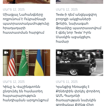
ՄԱՐՏ 12, 2025
ՄԱՐՏ 12, 2025
Միացյալ Նահանգները
Tesla-ի դեմ անցկացվող
ողջունում է Ուկրաինայի
բողոքի ակցիաների
պատրաստակամությունը
ֆոնին, նախագահ
հրադադարի
Թրամփը պատրաստվում
հաստատման հարցում
է գնել նոր Tesla՝ Իլոն
Մասկին աջակցելու
համար
ՄԱՐՏ 12, 2025
ՄԱՐՏ 11, 2025
Կիևը և Վաշինգտոնն
Կյանքից հեռացել է
ընդունել են համատեղ
Քենեդիին փրկել փորձող
հայտարարություն
ԱՄՆ Գաղտնի
հանդիպման արդյունքում
ծառայության նախկին
գործակալ Քլինթ Հիլը