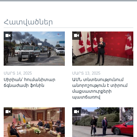
Հատվածներ
ՄԱՐՏ 14, 2025
ՄԱՐՏ 13, 2025
Սիրիան՝ հումանիտար
ԱՄՆ տնտեսությունում
ճգնաժամի ֆոնին
անորոշություն է տիրում
մաքսատուրքերի
պատճառով