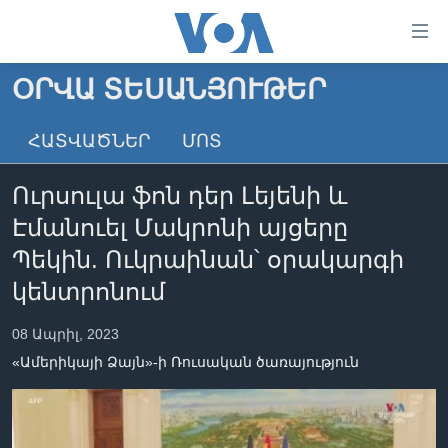
Մատչելի
հղումներ
անցնել
ՕՐՎԱ ՏԵՍԱՆՅՈՒԹԵՐ
հիմնական
ԳԼԽԱՎՈՐ ԷՋ
բովանդակությանը
ՀԱՏՎԱԾՆԵՐ
ՄՈՏ
ԼՈՒՐԵՐ
անցնել
հիմնական
ՍՓՅՈՒՌՔ
Ուրսուլա ֆոն դեր Լեյենի և
բովանդակությանը
ՏԵՍԱՆՅՈՒԹԵՐ
հիմնական
Էմանուել Մակրոնի այցերը
բովանդակություն
ՖԻԼՄԵՐ
Պեկին. Ուկրաինան՝ օրակարգի
ՄԵՐ ՄԱՍԻՆ
ՖԻԼՄԵՐ
կենտրոնում
ՈՒԿՐԱԻՆԱԿԱՆ ՊԱՏԵՐԱԶՄ
IN ENGLISH
ՄԵՐ ՄԱՍԻՆ
08 Ապրիլ, 2023
«ԱՄԵՐԻԿԱՅԻ ՁԱՅՆ»-Ի ԿԱՆՈՆԱԴՐՈՒԹՅՈՒՆ
«Ամերիկայի Ձայն»-ի Ռուսական ծառայություն
Learning English
ԿԱՊ ՄԵԶ ՀԵՏ
ՀԵՏԵՒԵՔ ՄԵԶ