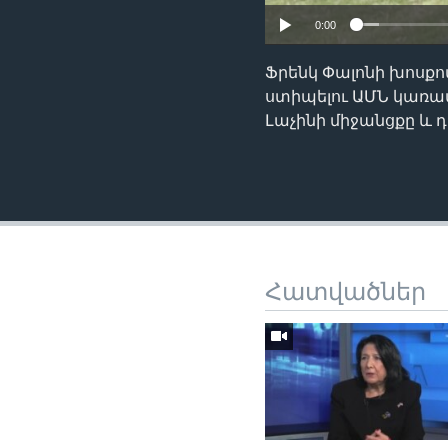
0:00
Ֆրենկ Փալոնի խոսքո
ստիպելու ԱՄՆ կառավ
Լաչինի միջանցքը և 
Հատվածներ