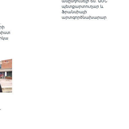
անընդունելի են. ԱՄՆ
պետքարտուղար և
Ֆրանսիայի
արտգործնախարար
վ
րի
խիստ
ջիկա
՝