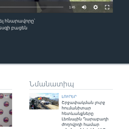
1:45
ել հնարավորը՝
EMBED
եսզի բացեն
Նմանատիպ
ԼՈՒՐԵՐ
Շրջափակման լուրջ
հումանիտար
հետևանքները
Լեռնային Ղարաբաղի
ժողովրդի համար