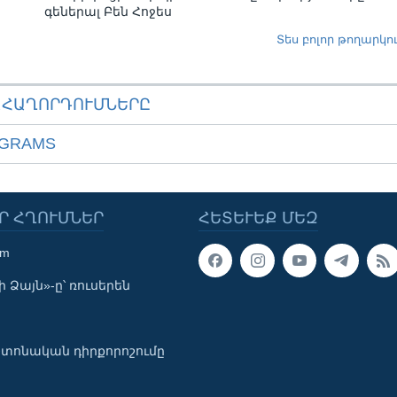
գեներալ Բեն Հոջես
Տես բոլոր թողարկո
ԱՀԱՂՈՐԴՈՒՄՆԵՐԸ
OGRAMS
Ր ՀՂՈՒՄՆԵՐ
ՀԵՏԵՒԵՔ ՄԵԶ
om
 Ձայն»-ը՝ ռուսերեն
տոնական դիրքորոշումը