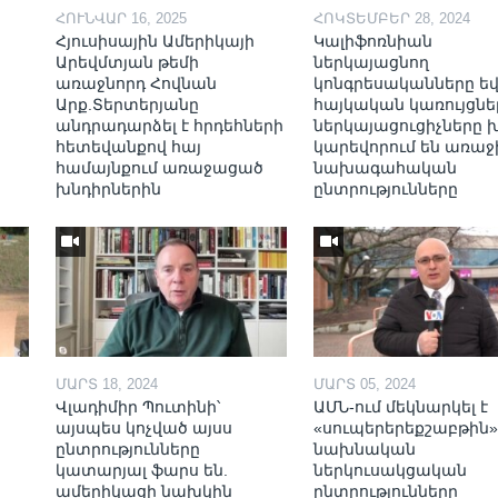
ՀՈՒՆՎԱՐ 16, 2025
ՀՈԿՏԵՄԲԵՐ 28, 2024
Հյուսիսային Ամերիկայի
Կալիֆոռնիան
Արեվմտյան թեմի
ներկայացնող
առաջնորդ Հովնան
կոնգրեսականները ե
Արք.Տերտերյանը
հայկական կառույցնե
անդրադարձել է հրդեհների
ներկայացուցիչները 
.
հետեվանքով հայ
կարեվորում են առա
համայնքում առաջացած
նախագահական
խնդիրներին
ընտրությունները
ՄԱՐՏ 18, 2024
ՄԱՐՏ 05, 2024
Վլադիմիր Պուտինի՝
ԱՄՆ-ում մեկնարկել է
այսպես կոչված այսս
«սուպերերեքշաբթին»
ընտրությունները
նախնական
կատարյալ ֆարս են.
ներկուսակցական
ամերիկացի նախկին
ընտրությունները