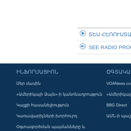
ՏԵՍ ՀԵՌՈՒՍՏ
SEE RADIO PR
ԻՆՖՈՐՄԱՑԻՈՆ
ՕԳՏԱԿԱ
Մեր մասին
VOANews.c
Learning English
«Ամերիկայի Ձայն»-ի կանոնադրություն
«Ամերիկայի
Կայքի հասանելիություն
BBG Direct
ՀԵՏԵՒԵՔ ՄԵԶ
Կառավարիչների խորհուրդ
ԱՄՆ-ի պաշ
Օգտագործման պայմանները և