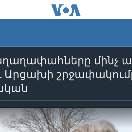
ղաղափահները մինչ այժմ
ւ Արցախի շրջափակում
ական