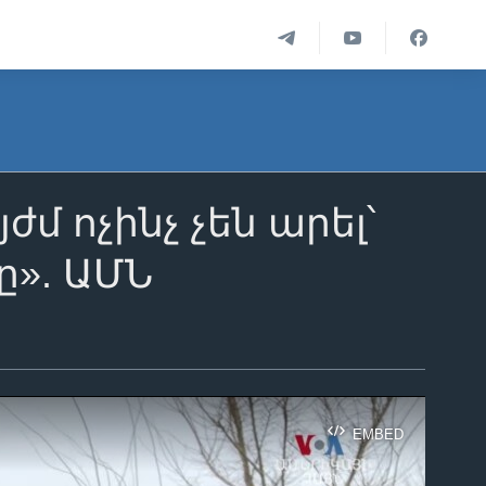
 ոչինչ չեն արել՝
ը». ԱՄՆ
EMBED