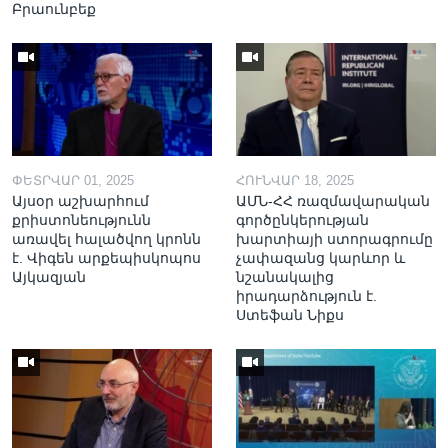
Բրաունբեք
ՓԵՏՐՎԱՐ 01, 2025
ՀՈՒՆՎԱՐ 18, 2025
Այսօր աշխարհում
ԱՄՆ-ՀՀ ռազմավարական
քրիստոնեությունն
գործընկերության
առավել հալածվող կրոնն
խարտիայի ստորագրումը
է. Վիգեն արքեպիսկոպոս
չափազանց կարևոր և
Այկազյան
նշանակալից
իրադարձություն է.
Ստեֆան Նիքս