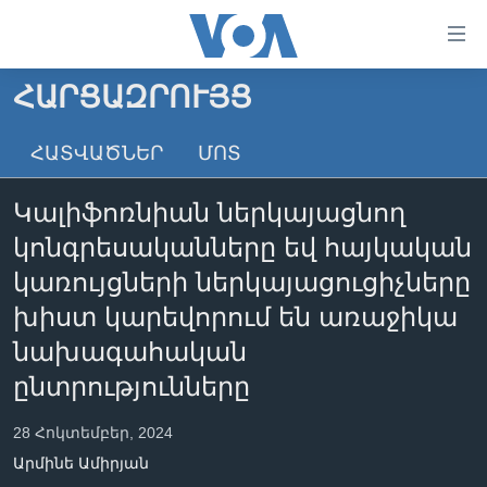
Մատչելի
հղումներ
անցնել
ՀԱՐՑԱԶՐՈՒՅՑ
հիմնական
ԳԼԽԱՎՈՐ ԷՋ
բովանդակությանը
ՀԱՏՎԱԾՆԵՐ
ՄՈՏ
ԼՈՒՐԵՐ
անցնել
հիմնական
ՍՓՅՈՒՌՔ
Կալիֆոռնիան ներկայացնող
բովանդակությանը
ՏԵՍԱՆՅՈՒԹԵՐ
հիմնական
կոնգրեսականները եվ հայկական
բովանդակություն
ՖԻԼՄԵՐ
կառույցների ներկայացուցիչները
ՄԵՐ ՄԱՍԻՆ
ՖԻԼՄԵՐ
խիստ կարեվորում են առաջիկա
նախագահական
ՈՒԿՐԱԻՆԱԿԱՆ ՊԱՏԵՐԱԶՄ
IN ENGLISH
ՄԵՐ ՄԱՍԻՆ
ընտրությունները
«ԱՄԵՐԻԿԱՅԻ ՁԱՅՆ»-Ի ԿԱՆՈՆԱԴՐՈՒԹՅՈՒՆ
Learning English
ԿԱՊ ՄԵԶ ՀԵՏ
28 Հոկտեմբեր, 2024
Արմինե Ամիրյան
ՀԵՏԵՒԵՔ ՄԵԶ