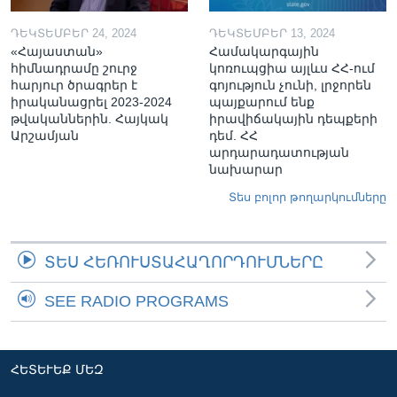
ԴԵԿՏԵՄԲԵՐ 24, 2024
ԴԵԿՏԵՄԲԵՐ 13, 2024
«Հայաստան»
Համակարգային
հիմնադրամը շուրջ
կոռուպցիա այլևս ՀՀ-ում
հարյուր ծրագրեր է
գոյություն չունի, լրջորեն
իրականացրել 2023-2024
պայքարում ենք
թվականներին. Հայկակ
իրավիճակային դեպքերի
Արշամյան
դեմ. ՀՀ
արդարադատության
նախարար
Տես բոլոր թողարկումները
ՏԵՍ ՀԵՌՈՒՍՏԱՀԱՂՈՐԴՈՒՄՆԵՐԸ
SEE RADIO PROGRAMS
ՀԵՏԵՒԵՔ ՄԵԶ