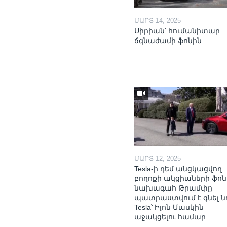
ՄԱՐՏ 14, 2025
Սիրիան՝ հումանիտար
ճգնաժամի ֆոնին
ՄԱՐՏ 12, 2025
Tesla-ի դեմ անցկացվող
բողոքի ակցիաների ֆոն
նախագահ Թրամփը
պատրաստվում է գնել ն
Tesla՝ Իլոն Մասկին
աջակցելու համար