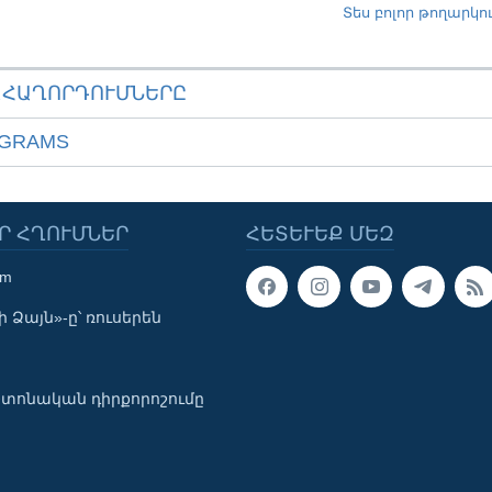
Տես բոլոր թողարկո
ԱՀԱՂՈՐԴՈՒՄՆԵՐԸ
OGRAMS
Ր ՀՂՈՒՄՆԵՐ
ՀԵՏԵՒԵՔ ՄԵԶ
om
 Ձայն»-ը՝ ռուսերեն
տոնական դիրքորոշումը