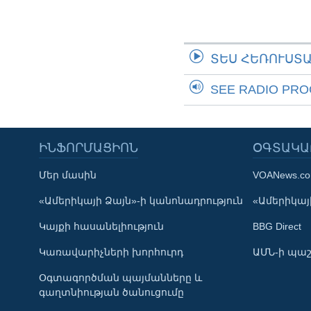
ՏԵՍ ՀԵՌՈՒՍՏ
SEE RADIO PR
ԻՆՖՈՐՄԱՑԻՈՆ
ՕԳՏԱԿԱ
Մեր մասին
VOANews.c
Learning English
«Ամերիկայի Ձայն»-ի կանոնադրություն
«Ամերիկայի
Կայքի հասանելիություն
BBG Direct
ՀԵՏԵՒԵՔ ՄԵԶ
Կառավարիչների խորհուրդ
ԱՄՆ-ի պաշ
Օգտագործման պայմանները և
գաղտնիության ծանուցումը
Լեզուներ