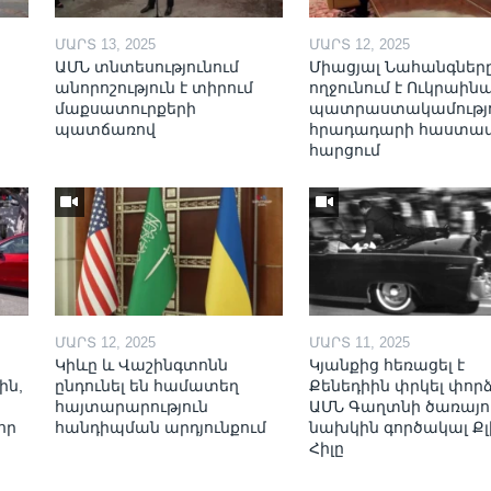
ՄԱՐՏ 13, 2025
ՄԱՐՏ 12, 2025
ԱՄՆ տնտեսությունում
Միացյալ Նահանգներ
անորոշություն է տիրում
ողջունում է Ուկրաինա
մաքսատուրքերի
պատրաստակամությո
պատճառով
հրադադարի հաստա
հարցում
ՄԱՐՏ 12, 2025
ՄԱՐՏ 11, 2025
Կիևը և Վաշինգտոնն
Կյանքից հեռացել է
ին,
ընդունել են համատեղ
Քենեդիին փրկել փոր
հայտարարություն
ԱՄՆ Գաղտնի ծառայո
որ
հանդիպման արդյունքում
նախկին գործակալ Քլ
Հիլը