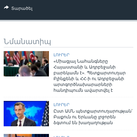
Տարածել
Նմանատիպ
ԼՈՒՐԵՐ
«Միացյալ Նահանգները
Հայաստանի և Ադրբեջանի
բարեկամն է». Պետքարտուղար
Բլինքենի և ՀՀ-ի ու Ադրբեջանի
արտգործնախարարների
հանդիպումն ավարտվել է
ԼՈՒՐԵՐ
Ըստ ԱՄՆ պետքարտուղարության՝
Բաքուն ու Երևանը լրջորեն
ձգտում են խաղաղության