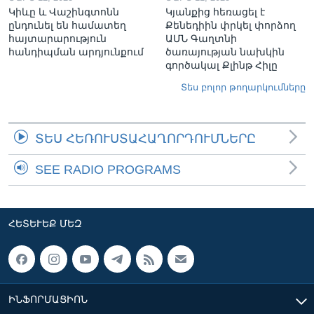
Կիևը և Վաշինգտոնն
Կյանքից հեռացել է
ընդունել են համատեղ
Քենեդիին փրկել փորձող
հայտարարություն
ԱՄՆ Գաղտնի
հանդիպման արդյունքում
ծառայության նախկին
գործակալ Քլինթ Հիլը
Տես բոլոր թողարկումները
ՏԵՍ ՀԵՌՈՒՍՏԱՀԱՂՈՐԴՈՒՄՆԵՐԸ
SEE RADIO PROGRAMS
ՀԵՏԵՒԵՔ ՄԵԶ
ԻՆՖՈՐՄԱՑԻՈՆ