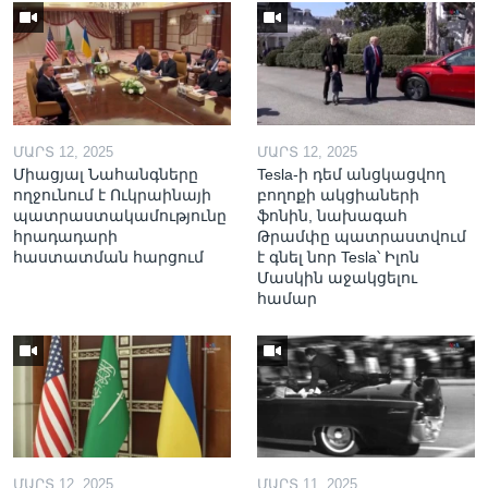
ՄԱՐՏ 12, 2025
ՄԱՐՏ 12, 2025
Միացյալ Նահանգները
Tesla-ի դեմ անցկացվող
ողջունում է Ուկրաինայի
բողոքի ակցիաների
պատրաստակամությունը
ֆոնին, նախագահ
հրադադարի
Թրամփը պատրաստվում
հաստատման հարցում
է գնել նոր Tesla՝ Իլոն
Մասկին աջակցելու
համար
ՄԱՐՏ 12, 2025
ՄԱՐՏ 11, 2025