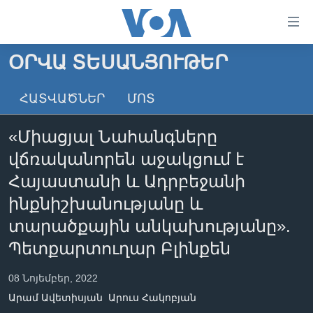
Մատչելի
հղումներ
անցնել
ՕՐՎԱ ՏԵՍԱՆՅՈՒԹԵՐ
հիմնական
ԳԼԽԱՎՈՐ ԷՋ
բովանդակությանը
ՀԱՏՎԱԾՆԵՐ
ՄՈՏ
ԼՈՒՐԵՐ
անցնել
հիմնական
ՍՓՅՈՒՌՔ
«Միացյալ Նահանգները
բովանդակությանը
ՏԵՍԱՆՅՈՒԹԵՐ
հիմնական
վճռականորեն աջակցում է
բովանդակություն
ՖԻԼՄԵՐ
Հայաստանի և Ադրբեջանի
ՄԵՐ ՄԱՍԻՆ
ՖԻԼՄԵՐ
ինքնիշխանությանը և
տարածքային անկախությանը».
ՈՒԿՐԱԻՆԱԿԱՆ ՊԱՏԵՐԱԶՄ
IN ENGLISH
ՄԵՐ ՄԱՍԻՆ
Պետքարտուղար Բլինքեն
«ԱՄԵՐԻԿԱՅԻ ՁԱՅՆ»-Ի ԿԱՆՈՆԱԴՐՈՒԹՅՈՒՆ
Learning English
ԿԱՊ ՄԵԶ ՀԵՏ
08 Նոյեմբեր, 2022
Արամ Ավետիսյան
Արուս Հակոբյան
ՀԵՏԵՒԵՔ ՄԵԶ