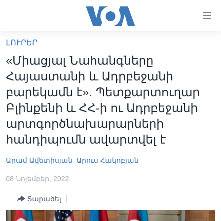
Մատչելի
հղումներ
անցնել
ԼՈՒՐԵՐ
հիմնական
ԳԼԽԱՎՈՐ ԷՋ
«Միացյալ Նահանգները
բովանդակությանը
ԼՈՒՐԵՐ
անցնել
Հայաստանի և Ադրբեջանի
հիմնական
ՍՓՅՈՒՌՔ
բարեկամն է». Պետքարտուղար
բովանդակությանը
ՏԵՍԱՆՅՈՒԹԵՐ
Բլինքենի և ՀՀ-ի ու Ադրբեջանի
հիմնական
բովանդակություն
արտգործնախարարների
ՖԻԼՄԵՐ
հանդիպումն ավարտվել է
ՄԵՐ ՄԱՍԻՆ
ՖԻԼՄԵՐ
ՈՒԿՐԱԻՆԱԿԱՆ ՊԱՏԵՐԱԶՄ
IN ENGLISH
ՄԵՐ ՄԱՍԻՆ
Արամ Ավետիսյան
Արուս Հակոբյան
«ԱՄԵՐԻԿԱՅԻ ՁԱՅՆ»-Ի ԿԱՆՈՆԱԴՐՈՒԹՅՈՒՆ
08 Նոյեմբեր, 2022
Learning English
ԿԱՊ ՄԵԶ ՀԵՏ
Տարածել
ՀԵՏԵՒԵՔ ՄԵԶ