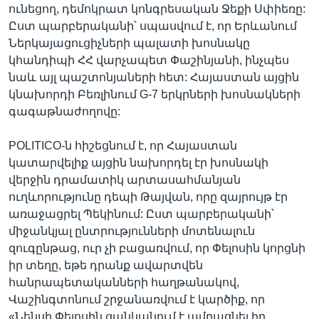
ունեցող, դեմոկրատ կոնգրեսական Ջեքի Սփիեռը:
Ըստ պարբերականի՝ սպասվում է, որ Երևանում
Ներկայացուցիչների պալատի խոսնակը
կհանդիպի ՀՀ վարչապետ Փաշինյանի, ինչպես
նաև այլ պաշտոնյաների հետ: Հայաստան այցին
կնախորդի Բեռլինում G-7 երկրների խոսնակների
գագաթնաժողովը:
POLITICO-ն հիշեցնում է, որ Հայաստան
կատարվելիք այցին նախորդել էր խոսնակի
վերջին դրամատիկ արտասահմանյան
ուղևորությունը դեպի Թայվան, որը զայրույթ էր
առաջացրել Պեկինում: Ըստ պարբերականի՝
միջանկյալ ընտրությունների մոտենալուն
զուգընթաց, ուր չի բացառվում, որ Փելոսին կորցնի
իր տեղը, եթե դրանք ավարտվեն
հանրապետականների հաղթանակով,
Վաշինգտոնում շրջանառվում է կարծիք, որ
«Նենսի Փելոսին ցանկանում է ամրացնել իր