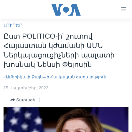
Մատչելի
հղումներ
անցնել
ԼՈՒՐԵՐ
հիմնական
ԳԼԽԱՎՈՐ ԷՋ
Ըստ POLITICO-ի՝ շուտով
բովանդակությանը
ԼՈՒՐԵՐ
անցնել
Հայաստան կժամանի ԱՄՆ
հիմնական
ՍՓՅՈՒՌՔ
Ներկայացուցիչների պալատի
բովանդակությանը
ՏԵՍԱՆՅՈՒԹԵՐ
խոսնակ Նենսի Փելոսին
հիմնական
բովանդակություն
ՖԻԼՄԵՐ
«Ամերիկայի Ձայն»-ի Հայկական ծառայություն
ՄԵՐ ՄԱՍԻՆ
ՖԻԼՄԵՐ
15 Սեպտեմբեր, 2022
ՈՒԿՐԱԻՆԱԿԱՆ ՊԱՏԵՐԱԶՄ
IN ENGLISH
ՄԵՐ ՄԱՍԻՆ
Տարածել
«ԱՄԵՐԻԿԱՅԻ ՁԱՅՆ»-Ի ԿԱՆՈՆԱԴՐՈՒԹՅՈՒՆ
Learning English
ԿԱՊ ՄԵԶ ՀԵՏ
ՀԵՏԵՒԵՔ ՄԵԶ