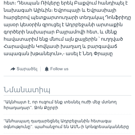
հետ։ Դեսպան Ռիկերը երեկ Բաքվում հանդիպել է
նախագահ Ալիևին։ Եվրոպայի և Եվրասիայի
հարցերով պետքարտուղարի տեղակալ Դոնֆրիդը
այսօր կեսօրին զրուցել է Ադրբեջանի արտաքին
գործերի նախարար Բայրամովի հետ, և մենք
հավատարիմ ենք մնում այն քայլերին ՝ ուղղված
Հարավային Կովկասի խաղաղ և բարգավաճ
ապագան խթանելուն»,- ասել է Նեդ Փրայսը
Տարածել
Follow us
Նմանատիպ
‘’Ակնհայտ է, որ ուզում ենք տեսնել ուժի մեջ մտնող
հրադադար’’. Ջոն Քըրբի
‘’Անհապաղ դադարեցնել Ադրբեջանին հետագա
օգնությունը’’. պահանջում են ԱՄՆ-ի կոնգրեսականները