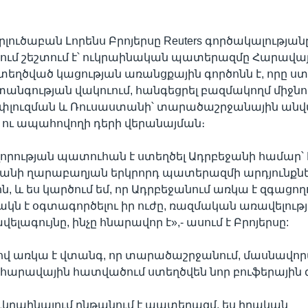
երլուծաբան Լորենս Բրոյերսը Reuters գործակալությա
ում շեշտում է՝ ուկրաինական պատերազմը Հարավա
տեղծված կացության առանցքային գործոնն է, որը ստե
անգության վակուում, հանգեցրել բազմակողմ միջ
փլուզման և Ռուսաստանի՝ տարածաշրջանային ան
 ու ապահովողի դերի վերանայման։
րության պատուհան է ստեղծել Ադրբեջանի համար՝ հ
կանի ղարաբաղյան երկրորդ պատերազմի արդյունքն
 և ես կարծում եմ, որ Ադրբեջանում առկա է զգացողո
կն է օգտագործելու իր ուժը, ռազմական առավելությ
լագույնը, ինչը հնարավոր է»,- ասում է Բրոյերսը:
ով առկա է վտանգ, որ տարածաշրջանում, մասնավո
հարավային հատվածում ստեղծվեն նոր բուֆերային 
 Ուկրաինայում ընթանում է պատերազմ, ես իրական