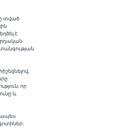
նը տված
յին
ղծել է
նորդական
վտանգության
իշեցնելով,
երը
ւթյուն, որ
ունը և
րապես
գոտիներ: