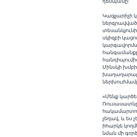
դեսպանը:
Կազլյարիչի 
ներգրավվածո
տեսանկյունի
սկիզբի կացո
կարգավորման
հանգամանքը,
հանդիպումից
Մինսկի խմբի
խաղաղարար ա
ներխուժմամ
«Մենք կարծե
Ռուսասատնը,
հակամարտու
չեղավ, և ես 
իհարկե կողմ
նման մի գո