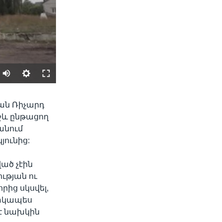
SHARE
պան Ռիչարդ
իջև ընթացող
անում
ունից:
ված չէին
ւթյան ու
րից սկսվել,
width
px
ատկապես
է նախկին