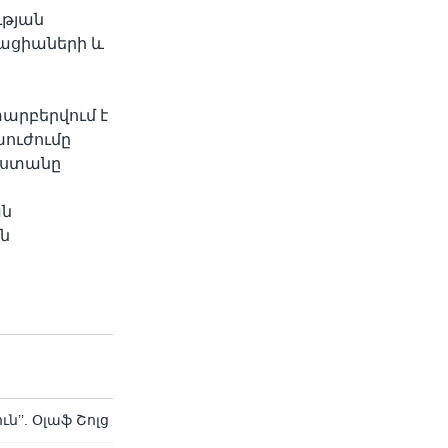
ւթյան
լացիաների և
տարբերվում է
խուժումը
սաստանը
ան
ան
’’. Օլաֆ Շոլց