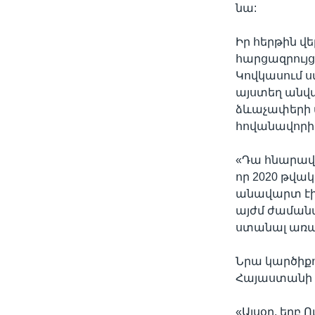
նա:
Իր հերթին վ
հարցազրույց
Կովկասում ս
այստեղ անվտ
ձևաչափերի 
հովանավորի
«Դա հնարավո
որ 2020 թվա
անավարտ էին,
այժմ ժամանա
ստանալ առավե
Նրա կարծիք
Հայաստանի 
«Այսօր, երբ