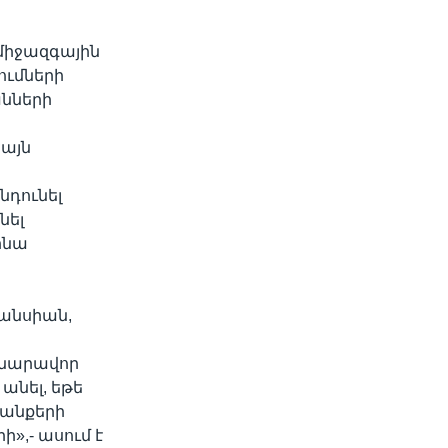
 միջազգային
ումների
անների
 այն
նդունել
նել
ինա
րանսիան,
հնարավոր
 անել, եթե
ջանքերի
,- ասում է