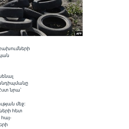
 բախումների
ական
նենալ
հանդիպմանը
Ըստ նրա՝
ա
ւթյան մեջ:
դների հետ
 հայ-
երի