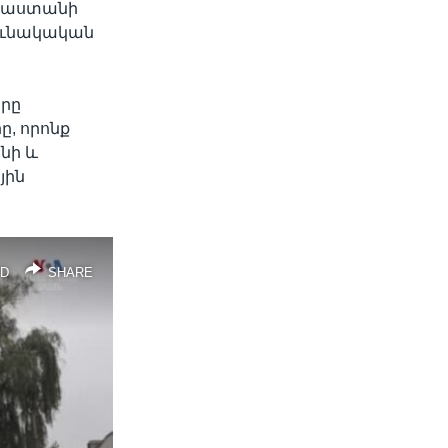
այաստանի
րունակական
երը
, որոնք
նի և
յին
D
SHARE