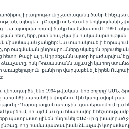
կարծիքով իրադրությունը չափազանց ծանր է ինչպես
ւթյան, այնպես էլ Բաքվի ու Երևանի երկկողմանի շփ
ց: Նա այսօրվա իրավիճակը համեմատում է 1990-ակ
ւթյան հետ, երբ, ըստ նրա, չկային հակամարտության
 միասնական ջանքեր: Նա տարակուսելի է որակում
 որ ռազմական ընդհարումները սկսեցին բրյուսելյան
 հետո: Բացի այդ, Ադրբեջանն այսօր հրաժարվում է ը
 ձևաչափը, իսկ Ռուսաստանն այլևս չի կարող ստանձ
ռաքելություն, քանի որ վարկաբեկել է իրեն Ուկրա
բ:
ս վերադարձել ենք 1994 թվական, երբ բոլորը՝ ԱՄՆ, Ֆ
 առանձին-առանձին փորձում էին կարգավորել այս
թյունը։ Ղարաբաղյան առաջին պատերազմում դա 
չեմ կարծում, որ այժմ ևս դա հնարավոր է հեշտությամբ
երը պատրաստ չլինեն ընդունել ԵԱՀԿ-ի գլխավորած 
րծընթաց, որը համապատասխան ձևաչափ կտրամադրի»