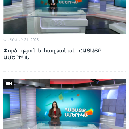
ՓԵՏՐՎԱՐ 21, 2025
Փորձություն և հաղթանակ. ՀԱՅԱՑՔ
ԱՄԵՐԻԿԱ