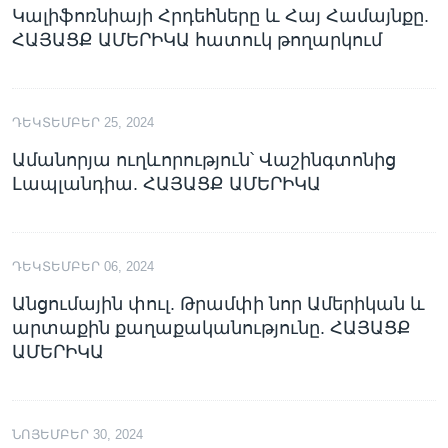
Կալիֆոռնիայի Հրդեհները և Հայ Համայնքը.
ՀԱՅԱՑՔ ԱՄԵՐԻԿԱ հատուկ թողարկում
ԴԵԿՏԵՄԲԵՐ 25, 2024
Ամանորյա ուղևորություն՝ Վաշինգտոնից
Լապլանդիա. ՀԱՅԱՑՔ ԱՄԵՐԻԿԱ
ԴԵԿՏԵՄԲԵՐ 06, 2024
Անցումային փուլ. Թրամփի նոր Ամերիկան և
արտաքին քաղաքականությունը. ՀԱՅԱՑՔ
ԱՄԵՐԻԿԱ
ՆՈՅԵՄԲԵՐ 30, 2024