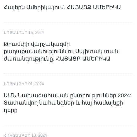
Հայերն Ամերիկայում. ՀԱՅԱՑՔ ԱՄԵՐԻԿԱ
ՆՈՅԵՄԲԵՐ 15, 2024
Թրամփի վարչակազմի
քաղաքականությունն ու Սպիտակ տան
ժառանգությունը. ՀԱՅԱՑՔ ԱՄԵՐԻԿԱ
ՆՈՅԵՄԲԵՐ 01, 2024
ԱՄՆ Նախագահական ընտրություններ 2024:
Տատանվող նահանգներ և հայ համայնքի
դերը
ՀՈԿՏԵՄԲԵՐ 10, 2024