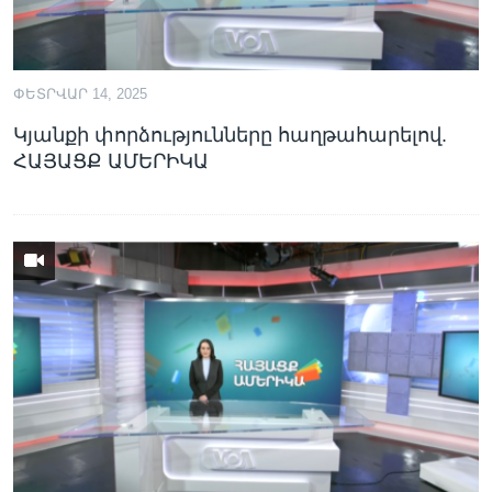
ՓԵՏՐՎԱՐ 14, 2025
Կյանքի փորձությունները հաղթահարելով.
ՀԱՅԱՑՔ ԱՄԵՐԻԿԱ