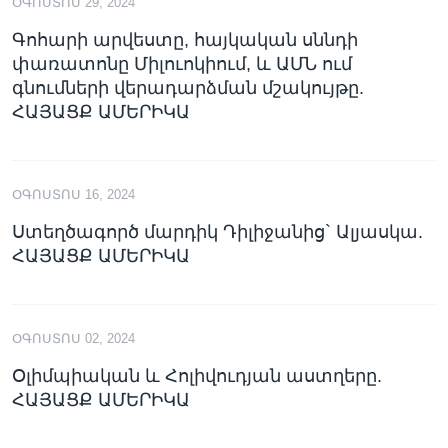
ՕԳՈՍՏՈՍ 29, 2024
Գոհարի արվեստը, հայկական սննդի
փառատոնը Միլուոկիում, և ԱՄՆ ում
գնումների վերադարձման մշակույթը.
ՀԱՅԱՑՔ ԱՄԵՐԻԿԱ
ՕԳՈՍՏՈՍ 16, 2024
Ստեղծագործ մարդիկ Դիլիջանից` Ալյասկա.
ՀԱՅԱՑՔ ԱՄԵՐԻԿԱ
ՕԳՈՍՏՈՍ 02, 2024
Օլիմպիական և Հոլիվուդյան աստղերը.
ՀԱՅԱՑՔ ԱՄԵՐԻԿԱ