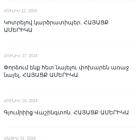
ՀՈՒԼԻՍ 12, 2024
Կոտրելով կարծրատիպեր. ՀԱՅԱՑՔ
ԱՄԵՐԻԿԱ
ՀՈՒՆԻՍ 27, 2024
Փորձում ենք հետ նայելու փոխարեն առաջ
նայել. ՀԱՅԱՑՔ ԱՄԵՐԻԿԱ
ՀՈՒՆԻՍ 14, 2024
Գյումրիից Վաշինգտոն. ՀԱՅԱՑՔ ԱՄԵՐԻԿԱ
ՄԱՅԻՍ 31, 2024