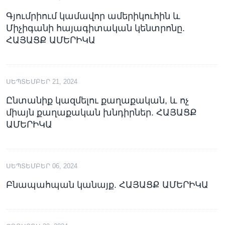
Գյումրիում կամավոր ամերիկուհին և
Միչիգանի հայագիտական կենտրոնը.
ՀԱՅԱՑՔ ԱՄԵՐԻԿԱ
ՍԵՊՏԵՄԲԵՐ 21, 2024
Ընտանիք կազմելու քաղաքական, և ոչ
միայն քաղաքական խնդիրներ. ՀԱՅԱՑՔ
ԱՄԵՐԻԿԱ
ՍԵՊՏԵՄԲԵՐ 06, 2024
Բնապահպան կանայք. ՀԱՅԱՑՔ ԱՄԵՐԻԿԱ