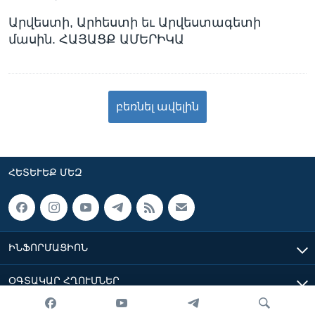
Արվեստի, Արհեստի եւ Արվեստագետի
մասին. ՀԱՅԱՑՔ ԱՄԵՐԻԿԱ
բեռնել ավելին
ՀԵՏԵՒԵՔ ՄԵԶ
ԻՆՖՈՐՄԱՑԻՈՆ
ՕԳՏԱԿԱՐ ՀՂՈՒՄՆԵՐ