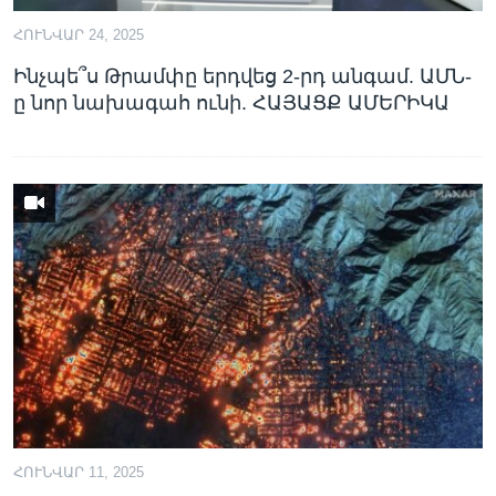
ՀՈՒՆՎԱՐ 24, 2025
Ինչպե՞ս Թրամփը երդվեց 2-րդ անգամ. ԱՄՆ-
ը նոր նախագահ ունի. ՀԱՅԱՑՔ ԱՄԵՐԻԿԱ
ՀՈՒՆՎԱՐ 11, 2025