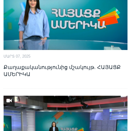
Լեզուներ
ՄԱՐՏ 07, 2025
Քաղաքականությունից մշակույթ. ՀԱՅԱՑՔ
ԱՄԵՐԻԿԱ