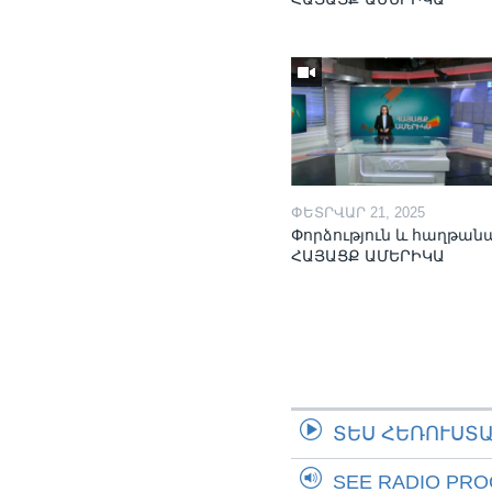
ՓԵՏՐՎԱՐ 21, 2025
Փորձություն և հաղթան
ՀԱՅԱՑՔ ԱՄԵՐԻԿԱ
ՏԵՍ ՀԵՌՈՒՍՏ
SEE RADIO PR