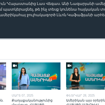
ուն *Հայաստանից Լաս Վեգաս. Անի Նազարյանի ամե
եմ պատկերացնել, թե ինչ տեսք կունենա հայկական 
ր ամերիկահայ ջուլհակագործ Լևոն Կաֆաֆյանի արհ
ՄԱՐՏ 07, 2025
ՓԵՏՐՎԱՐ 28, 2025
ն.
Քաղաքականությունից
Ամերիկան այս օրերին
մշակույթ. ՀԱՅԱՑՔ
ՀԱՅԱՑՔ ԱՄԵՐԻԿԱ