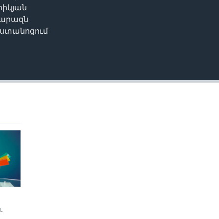
րիկյան
տարազն
եստանոցում
.