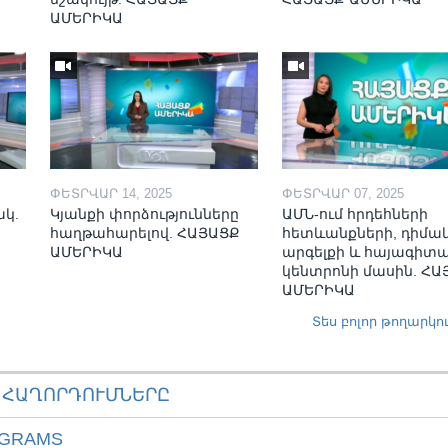
ԱՄԵՐԻԿԱ
ՓԵՏՐՎԱՐ 14, 2025
ՓԵՏՐՎԱՐ 07, 2025
ակ.
Կյանքի փորձությունները
ԱՄՆ-ում հրդեհների
հաղթահարելով. ՀԱՅԱՑՔ
հետևանքների, դիմա
ԱՄԵՐԻԿԱ
արգելքի և հայագիտ
կենտրոնի մասին. ՀԱ
ԱՄԵՐԻԿԱ
Տես բոլոր թողարկո
ԱՀԱՂՈՐԴՈՒՄՆԵՐԸ
OGRAMS