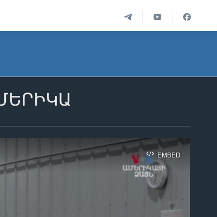
ԱՄԵՐԻԿԱ
EMBED