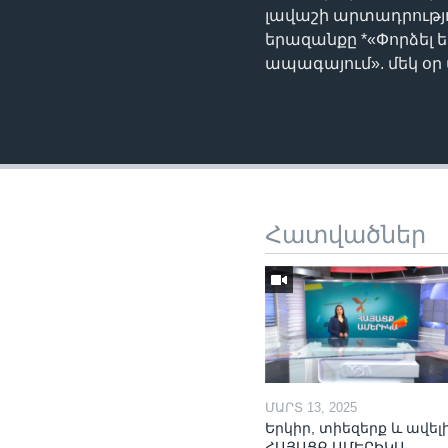
լավաշի արտադրությ
երազանքը *«Փորձել 
ապագայում». մեկ օ
Հատվածներ
ՄԱՐՏ 13, 2025
Երկիր, տիեզերք և ավելի
ՀԱՅԱՑՔ ԱՄԵՐԻԿԱ