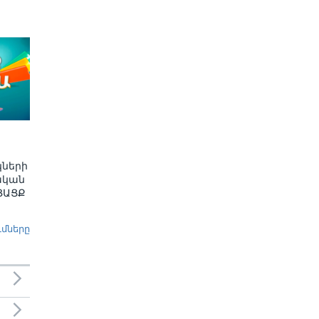
կների
ական
ՅԱՑՔ
ւմները