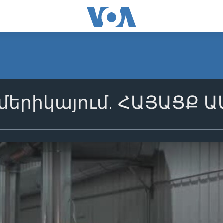
Ամերիկայում. ՀԱՅԱՑՔ 