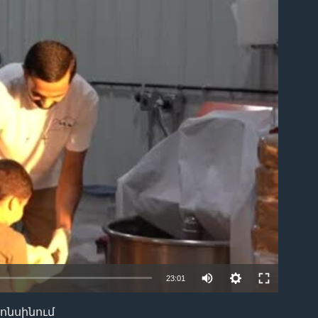
ble
23:01
կոնսինում
EMBED