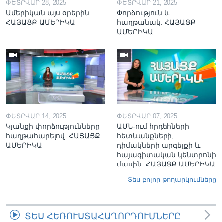
ՓԵՏՐՎԱՐ 28, 2025
ՓԵՏՐՎԱՐ 21, 2025
Ամերիկան այս օրերին.
Փորձություն և
ՀԱՅԱՑՔ ԱՄԵՐԻԿԱ
հաղթանակ. ՀԱՅԱՑՔ
ԱՄԵՐԻԿԱ
ՓԵՏՐՎԱՐ 14, 2025
ՓԵՏՐՎԱՐ 07, 2025
Կյանքի փորձությունները
ԱՄՆ-ում հրդեհների
հաղթահարելով. ՀԱՅԱՑՔ
հետևանքների,
ԱՄԵՐԻԿԱ
դիմակների արգելքի և
հայագիտական կենտրոնի
մասին. ՀԱՅԱՑՔ ԱՄԵՐԻԿԱ
Տես բոլոր թողարկումները
ՏԵՍ ՀԵՌՈՒՍՏԱՀԱՂՈՐԴՈՒՄՆԵՐԸ