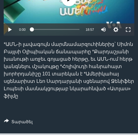
Լեզուներ
0:00
18:57
*ԱՄՆ-ի լավագույն մարմնամարզուհիներից` Սիմոն
Բայլսի Օլիպիական ճանապարհը *Քարդաշյանի
խանութի առջեւ գոյացած հերթը, եւ ԱՄՆ-ում հերթ
կանգնելու մշակույթը *Հոլիվուդի հանրահայտ
խորհրդանիշը 101 տարեկան է *Ամերիկահայ
սցենարիստ Լեո Սարդարյանի սցենարով Ջենիֆեր
Լոպեսի մասնակցությաբ նկարահնված «Ատլաս»
ֆիլմը
Տարածել