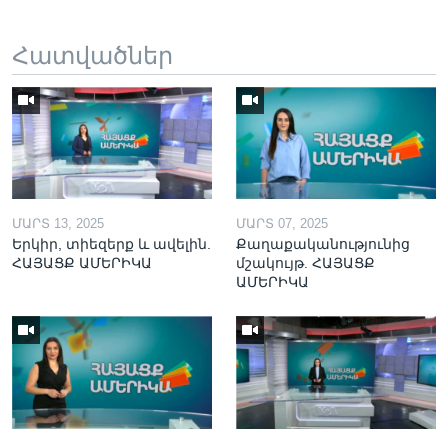
Հատվածներ
ՄԱՐՏ 13, 2025
ՄԱՐՏ 07, 2025
Երկիր, տիեզերք և ավելին.
Քաղաքականությունից
ՀԱՅԱՑՔ ԱՄԵՐԻԿԱ
մշակույթ. ՀԱՅԱՑՔ
ԱՄԵՐԻԿԱ