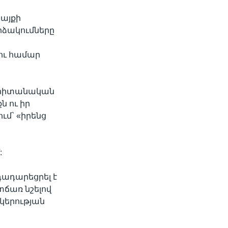
կայքի
րձակումները
լու համար
բրիտանական
ն ու իր
ւմ` «իրենց
:
դադարեցրել է
տճառ նշելով
կերության