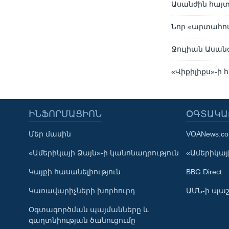
Ասանժին հայտ
Նոր «արտահո
Ջուլիան Ասանժ
«Վիքիլիքս»-ի
ԻՆՖՈՐՄԱՑԻՈՆ
ՕԳՏԱԿԱ
Մեր մասին
VOANews.c
Learning English
«Ամերիկայի Ձայն»-ի կանոնադրություն
«Ամերիկայի
Կայքի հասանելիություն
BBG Direct
ՀԵՏԵՒԵՔ ՄԵԶ
Կառավարիչների խորհուրդ
ԱՄՆ-ի պաշ
Օգտագործման պայմանները և
գաղտնիության ծանուցումը
Լեզուներ