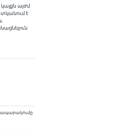
 կայքն այժմ
պատկանում է
և
նացնելուն
:
րապարակումը