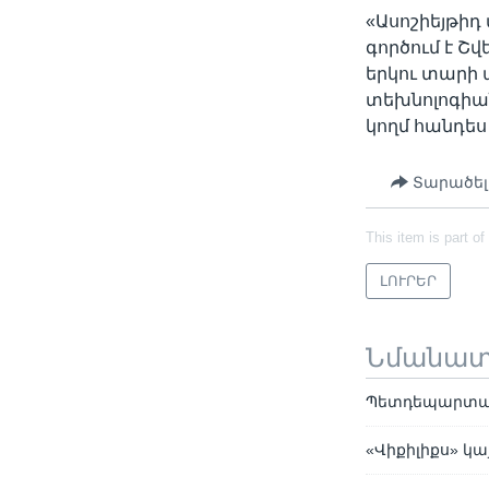
«Ասոշիեյթիդ
գործում է Շվ
երկու տարի 
տեխնոլոգիա
կողմ հանդես 
Տարածել
This item is part of
ԼՈՒՐԵՐ
Նմանա
Պետդեպարտամ
«Վիքիլիքս» կա