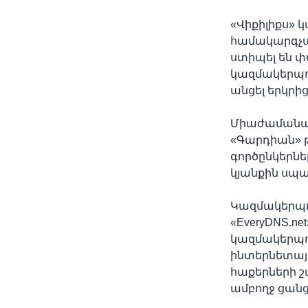
«Վիքիլիքս» կ
համակարգչա
ստիպել են 
կազմակերպու
անցել երկրից
Միաժամանակ
«Գարդիան» թ
գործընկերնե
կյանքին սպ
Կազմակերպութ
«EveryDNS.n
կազմակերպու
ինտերնետայի
հաքերների շ
ամբողջ ցանցի